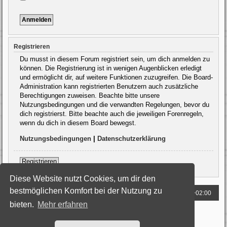
Registrieren
Du musst in diesem Forum registriert sein, um dich anmelden zu
können. Die Registrierung ist in wenigen Augenblicken erledigt
und ermöglicht dir, auf weitere Funktionen zuzugreifen. Die Board-
Administration kann registrierten Benutzern auch zusätzliche
Berechtigungen zuweisen. Beachte bitte unsere
Nutzungsbedingungen und die verwandten Regelungen, bevor du
dich registrierst. Bitte beachte auch die jeweiligen Forenregeln,
wenn du dich in diesem Board bewegst.
Nutzungsbedingungen
|
Datenschutzerklärung
Registrieren
Diese Website nutzt Cookies, um dir den
bestmöglichen Komfort bei der Nutzung zu
Foren-Übersicht
Alle Zeiten sind
UTC+02:00
bieten.
Mehr erfahren
Powered by
phpBB
® Forum Software © phpBB Limited
Deutsche Übersetzung durch
phpBB.de
Style: Black-Silver by Joyce&Luna
phpBB-Style-Design