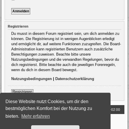
Registrieren
Du musst in diesem Forum registriert sein, um dich anmelden zu
können. Die Registrierung ist in wenigen Augenblicken erledigt
und ermöglicht dir, auf weitere Funktionen zuzugreifen. Die Board-
Administration kann registrierten Benutzern auch zusätzliche
Berechtigungen zuweisen. Beachte bitte unsere
Nutzungsbedingungen und die verwandten Regelungen, bevor du
dich registrierst. Bitte beachte auch die jeweiligen Forenregeln,
wenn du dich in diesem Board bewegst.
Nutzungsbedingungen
|
Datenschutzerklärung
Registrieren
Diese Website nutzt Cookies, um dir den
bestmöglichen Komfort bei der Nutzung zu
Foren-Übersicht
Alle Zeiten sind
UTC+02:00
bieten.
Mehr erfahren
Powered by
phpBB
® Forum Software © phpBB Limited
Deutsche Übersetzung durch
phpBB.de
Style: Black-Silver by Joyce&Luna
phpBB-Style-Design