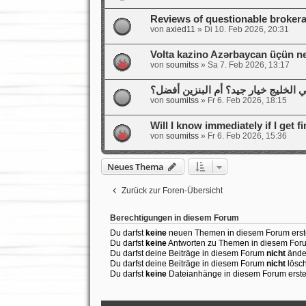
Reviews of questionable brokera
von
axied11
»
Di 10. Feb 2026, 20:31
Volta kazino Azərbaycan üçün n
von
soumitss
»
Sa 7. Feb 2026, 13:17
ي الخليج خيار جيد؟ أم البنزين أفضل؟
von
soumitss
»
Fr 6. Feb 2026, 18:15
Will I know immediately if I get f
von
soumitss
»
Fr 6. Feb 2026, 15:36
Neues Thema
Zurück zur Foren-Übersicht
Berechtigungen in diesem Forum
Du darfst
keine
neuen Themen in diesem Forum erste
Du darfst
keine
Antworten zu Themen in diesem Forum
Du darfst deine Beiträge in diesem Forum
nicht
ände
Du darfst deine Beiträge in diesem Forum
nicht
lösc
Du darfst
keine
Dateianhänge in diesem Forum erste