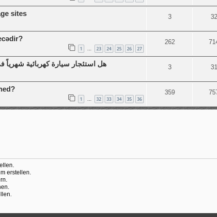
ge sites
3
3
ecədir?
262
71
1
23
24
25
26
27
…
هل استئجار سيارة كهربائية شهرياً ف
3
3
ined?
359
75
1
32
33
34
35
36
…
llen.
 erstellen.
rn.
hen.
llen.