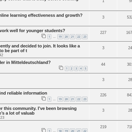
1
5
nline learning effectiveness and growth?
3
53
work well for younger students?
227
16
1
19
20
21
22
23
…
tly and decided to join. It looks like a
3
2
o be part of t
42
er in Mitteldeutschland?
44
30
1
2
3
4
5
3
2
nd reliable information
226
84
1
19
20
21
22
23
…
er this community. I’ve been browsing
3
2
’s a lot of valuab
:23
219
71
1
18
19
20
21
22
…