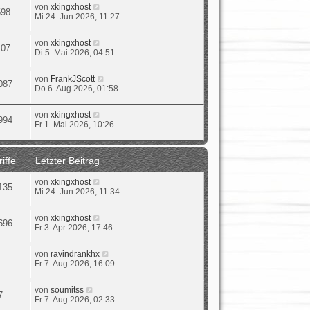
von
xkingxhost
598
Mi 24. Jun 2026, 11:27
von
xkingxhost
107
Di 5. Mai 2026, 04:51
von
FrankJScott
087
Do 6. Aug 2026, 01:58
von
xkingxhost
994
Fr 1. Mai 2026, 10:26
iffe
Letzter Beitrag
von
xkingxhost
135
Mi 24. Jun 2026, 11:34
von
xkingxhost
696
Fr 3. Apr 2026, 17:46
von
ravindrankhx
1
Fr 7. Aug 2026, 16:09
von
soumitss
7
Fr 7. Aug 2026, 02:33