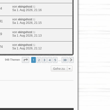
von
xkingxhost
24
Sa 1. Aug 2026, 21:16
von
xkingxhost
41
Sa 1. Aug 2026, 21:15
von
xkingxhost
19
Sa 1. Aug 2026, 21:13
von
xkingxhost
74
Sa 1. Aug 2026, 21:12
Seite
1
von
38
1
2
3
4
5
38
Nächste
948 Themen
…
Gehe zu