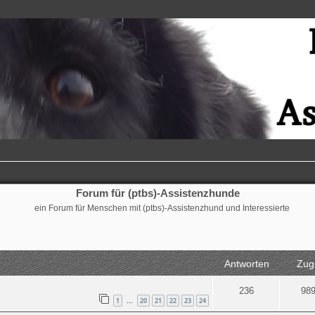
Forum für (ptbs)-Assistenzhunde
ein Forum für Menschen mit (ptbs)-Assistenzhund und Interessierte
Antworten
Zugr
236
98
1
20
21
22
23
24
…