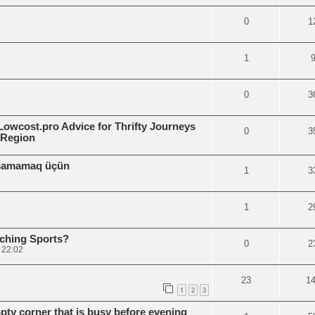
0
1
1
0
3
Lowcost.pro Advice for Thrifty Journeys
0
3
 Region
aşamamaq üçün
1
3
1
2
ching Sports?
0
2
 22:02
23
1
1
2
3
pty corner that is busy before evening