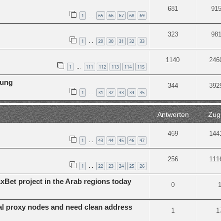
681
91
1
65
66
67
68
69
…
323
98
1
29
30
31
32
33
…
1140
246
1
111
112
113
114
115
…
tung
344
392
1
31
32
33
34
35
…
Antworten
Zugr
469
144
1
43
44
45
46
47
…
256
111
1
22
23
24
25
26
…
xBet project in the Arab regions today
0
al proxy nodes and need clean address
1
1