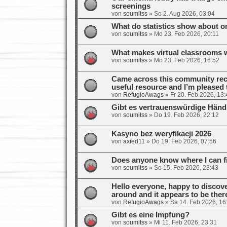
screenings
von
soumitss
»
So 2. Aug 2026, 03:04
What do statistics show about o
von
soumitss
»
Mo 23. Feb 2026, 20:11
What makes virtual classrooms 
von
soumitss
»
Mo 23. Feb 2026, 16:52
Came across this community recen
useful resource and I’m pleased t
von
RefugioAwags
»
Fr 20. Feb 2026, 13:
Gibt es vertrauenswürdige Händl
von
soumitss
»
Do 19. Feb 2026, 22:12
Kasyno bez weryfikacji 2026
von
axied11
»
Do 19. Feb 2026, 07:56
Does anyone know where I can fi
von
soumitss
»
So 15. Feb 2026, 23:43
Hello everyone, happy to discov
around and it appears to be there
von
RefugioAwags
»
Sa 14. Feb 2026, 16
Gibt es eine Impfung?
von
soumitss
»
Mi 11. Feb 2026, 23:31