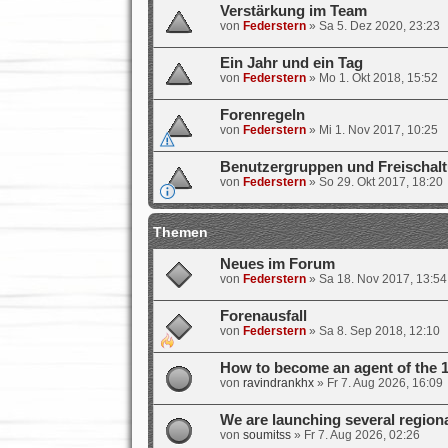
Verstärkung im Team
von
Federstern
»
Sa 5. Dez 2020, 23:23
Ein Jahr und ein Tag
von
Federstern
»
Mo 1. Okt 2018, 15:52
Forenregeln
von
Federstern
»
Mi 1. Nov 2017, 10:25
Benutzergruppen und Freischal
von
Federstern
»
So 29. Okt 2017, 18:20
Themen
Neues im Forum
von
Federstern
»
Sa 18. Nov 2017, 13:54
Forenausfall
von
Federstern
»
Sa 8. Sep 2018, 12:10
How to become an agent of the 1
von
ravindrankhx
»
Fr 7. Aug 2026, 16:09
We are launching several region
von
soumitss
»
Fr 7. Aug 2026, 02:26