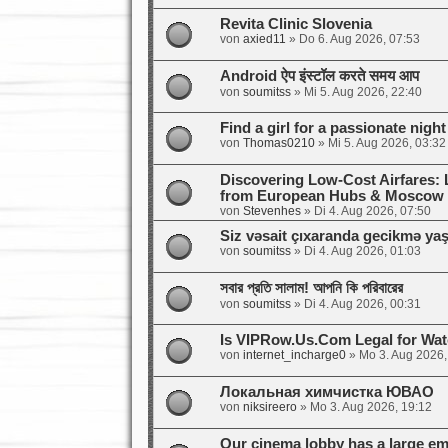
Revita Clinic Slovenia
von
axied11
»
Do 6. Aug 2026, 07:53
Android ऐप इंस्टॉल करते समय आप
von
soumitss
»
Mi 5. Aug 2026, 22:40
Find a girl for a passionate night
von
Thomas0210
»
Mi 5. Aug 2026, 03:32
Discovering Low-Cost Airfares: 
from European Hubs & Moscow
von
Stevenhes
»
Di 4. Aug 2026, 07:50
Siz vəsait çıxaranda gecikmə y
von
soumitss
»
Di 4. Aug 2026, 01:03
সবার প্রতি সালাম! আপনি কি পরিবারের
von
soumitss
»
Di 4. Aug 2026, 00:31
Is VIPRow.Us.Com Legal for Wat
von
internet_incharge0
»
Mo 3. Aug 2026,
Локальная химчистка ЮВАО
von
niksireero
»
Mo 3. Aug 2026, 19:12
Our cinema lobby has a large em