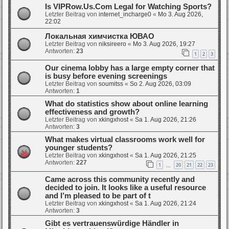
Is VIPRow.Us.Com Legal for Watching Sports?
Letzter Beitrag von
internet_incharge0
«
Mo 3. Aug 2026,
22:02
Локальная химчистка ЮВАО
Letzter Beitrag von
niksireero
«
Mo 3. Aug 2026, 19:27
Antworten:
23
1
2
3
Our cinema lobby has a large empty corner that
is busy before evening screenings
Letzter Beitrag von
soumitss
«
So 2. Aug 2026, 03:09
Antworten:
1
What do statistics show about online learning
effectiveness and growth?
Letzter Beitrag von
xkingxhost
«
Sa 1. Aug 2026, 21:26
Antworten:
3
What makes virtual classrooms work well for
younger students?
Letzter Beitrag von
xkingxhost
«
Sa 1. Aug 2026, 21:25
Antworten:
227
1
20
21
22
23
…
Came across this community recently and
decided to join. It looks like a useful resource
and I’m pleased to be part of t
Letzter Beitrag von
xkingxhost
«
Sa 1. Aug 2026, 21:24
Antworten:
3
Gibt es vertrauenswürdige Händler in