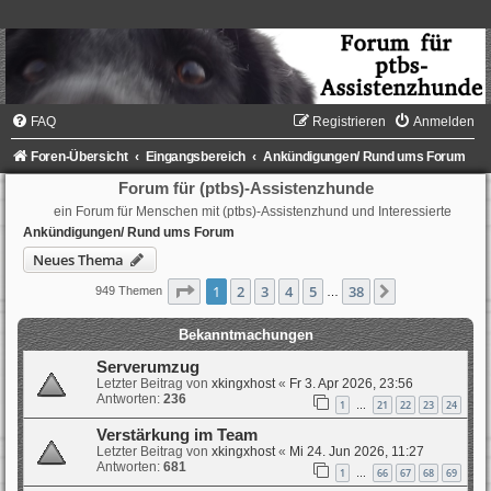
FAQ
Registrieren
Anmelden
Foren-Übersicht
Eingangsbereich
Ankündigungen/ Rund ums Forum
Forum für (ptbs)-Assistenzhunde
ein Forum für Menschen mit (ptbs)-Assistenzhund und Interessierte
Ankündigungen/ Rund ums Forum
Neues Thema
Seite
1
von
38
1
2
3
4
5
38
Nächste
949 Themen
…
Bekanntmachungen
Serverumzug
Letzter Beitrag von
xkingxhost
«
Fr 3. Apr 2026, 23:56
Antworten:
236
1
21
22
23
24
…
Verstärkung im Team
Letzter Beitrag von
xkingxhost
«
Mi 24. Jun 2026, 11:27
Antworten:
681
1
66
67
68
69
…