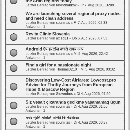
the Arab regions today
Letzter Beitrag von
ravindrankhx
«
Fr 7. Aug 2026, 16:09
We are launching several regional proxy nodes
and need clean address
Letzter Beitrag von
soumitss
«
Fr 7. Aug 2026, 02:33
Antworten:
1
Revita Clinic Slovenia
Letzter Beitrag von
axied11
«
Do 6. Aug 2026, 07:53
Android ऐप इंस्टॉल करते समय आप
Letzter Beitrag von
soumitss
«
Mi 5. Aug 2026, 22:42
Antworten:
1
Find a girl for a passionate night
Letzter Beitrag von
Thomas0210
«
Mi 5. Aug 2026, 03:32
Discovering Low-Cost Airfares: Lowcost.pro
Advice for Thrifty Journeys from European
Hubs & Moscow Region
Letzter Beitrag von
Stevenhes
«
Di 4. Aug 2026, 07:50
Siz vəsait çıxaranda gecikmə yaşamamaq üçün
Letzter Beitrag von
soumitss
«
Di 4. Aug 2026, 01:05
Antworten:
1
সবার প্রতি সালাম! আপনি কি পরিবারের
Letzter Beitrag von
soumitss
«
Di 4. Aug 2026, 00:37
Antworten:
1