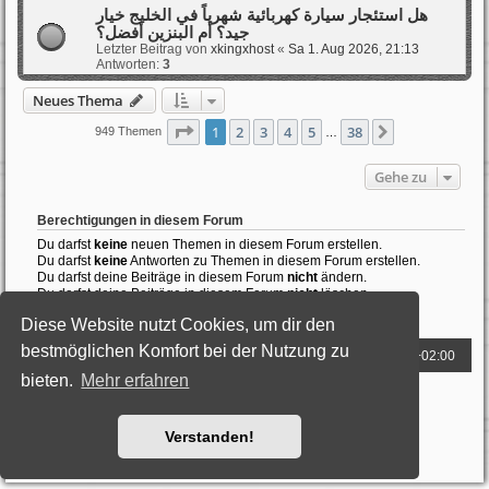
هل استئجار سيارة كهربائية شهرياً في الخليج خيار
جيد؟ أم البنزين أفضل؟
Letzter Beitrag von
xkingxhost
«
Sa 1. Aug 2026, 21:13
Antworten:
3
Neues Thema
Seite
1
von
38
1
2
3
4
5
38
Nächste
949 Themen
…
Gehe zu
Berechtigungen in diesem Forum
Du darfst
keine
neuen Themen in diesem Forum erstellen.
Du darfst
keine
Antworten zu Themen in diesem Forum erstellen.
Du darfst deine Beiträge in diesem Forum
nicht
ändern.
Du darfst deine Beiträge in diesem Forum
nicht
löschen.
Du darfst
keine
Dateianhänge in diesem Forum erstellen.
Diese Website nutzt Cookies, um dir den
bestmöglichen Komfort bei der Nutzung zu
Foren-Übersicht
Alle Zeiten sind
UTC+02:00
bieten.
Mehr erfahren
Powered by
phpBB
® Forum Software © phpBB Limited
Deutsche Übersetzung durch
phpBB.de
Style: Black-Silver by Joyce&Luna
phpBB-Style-Design
Verstanden!
Datenschutz
|
Nutzungsbedingungen