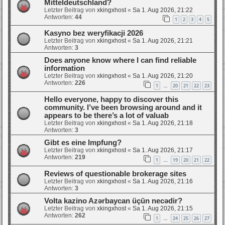
Mitteldeutschland?
Letzter Beitrag von
xkingxhost
«
Sa 1. Aug 2026, 21:22
Antworten:
44
1
2
3
4
5
Kasyno bez weryfikacji 2026
Letzter Beitrag von
xkingxhost
«
Sa 1. Aug 2026, 21:21
Antworten:
3
Does anyone know where I can find reliable
information
Letzter Beitrag von
xkingxhost
«
Sa 1. Aug 2026, 21:20
Antworten:
226
1
20
21
22
23
…
Hello everyone, happy to discover this
community. I’ve been browsing around and it
appears to be there’s a lot of valuab
Letzter Beitrag von
xkingxhost
«
Sa 1. Aug 2026, 21:18
Antworten:
3
Gibt es eine Impfung?
Letzter Beitrag von
xkingxhost
«
Sa 1. Aug 2026, 21:17
Antworten:
219
1
19
20
21
22
…
Reviews of questionable brokerage sites
Letzter Beitrag von
xkingxhost
«
Sa 1. Aug 2026, 21:16
Antworten:
3
Volta kazino Azərbaycan üçün necədir?
Letzter Beitrag von
xkingxhost
«
Sa 1. Aug 2026, 21:15
Antworten:
262
1
24
25
26
27
…