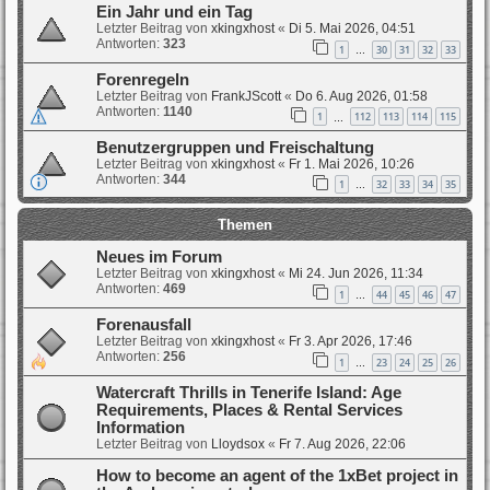
Ein Jahr und ein Tag
Letzter Beitrag von
xkingxhost
«
Di 5. Mai 2026, 04:51
Antworten:
323
1
30
31
32
33
…
Forenregeln
Letzter Beitrag von
FrankJScott
«
Do 6. Aug 2026, 01:58
Antworten:
1140
1
112
113
114
115
…
Benutzergruppen und Freischaltung
Letzter Beitrag von
xkingxhost
«
Fr 1. Mai 2026, 10:26
Antworten:
344
1
32
33
34
35
…
Themen
Neues im Forum
Letzter Beitrag von
xkingxhost
«
Mi 24. Jun 2026, 11:34
Antworten:
469
1
44
45
46
47
…
Forenausfall
Letzter Beitrag von
xkingxhost
«
Fr 3. Apr 2026, 17:46
Antworten:
256
1
23
24
25
26
…
Watercraft Thrills in Tenerife Island: Age
Requirements, Places & Rental Services
Information
Letzter Beitrag von
Lloydsox
«
Fr 7. Aug 2026, 22:06
How to become an agent of the 1xBet project in