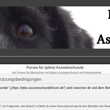
Forum für (ptbs)-Assistenzhunde
ein Forum für Menschen mit (ptbs)-Assistenzhund und Interessierte
 Nutzungsbedingungen
hunde“ („https://ptbs-assistenzhundeforum.de“) wird zwischen dir und dem Bet
e“ (im Folgenden „das Board“) schließt du einen Nutzungsvertrag mit dem Betreiber des Board