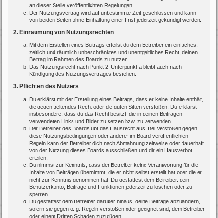
an dieser Stelle veröffentlichten Regelungen.
Der Nutzungsvertrag wird auf unbestimmte Zeit geschlossen und kann
von beiden Seiten ohne Einhaltung einer Frist jederzeit gekündigt werden.
2. Einräumung von Nutzungsrechten
Mit dem Erstellen eines Beitrags erteilst du dem Betreiber ein einfaches,
zeitlich und räumlich unbeschränktes und unentgeltliches Recht, deinen
Beitrag im Rahmen des Boards zu nutzen.
Das Nutzungsrecht nach Punkt 2, Unterpunkt a bleibt auch nach
Kündigung des Nutzungsvertrages bestehen.
3. Pflichten des Nutzers
Du erklärst mit der Erstellung eines Beitrags, dass er keine Inhalte enthält,
die gegen geltendes Recht oder die guten Sitten verstoßen. Du erklärst
insbesondere, dass du das Recht besitzt, die in deinen Beiträgen
verwendeten Links und Bilder zu setzen bzw. zu verwenden.
Der Betreiber des Boards übt das Hausrecht aus. Bei Verstößen gegen
diese Nutzungsbedingungen oder anderer im Board veröffentlichten
Regeln kann der Betreiber dich nach Abmahnung zeitweise oder dauerhaft
von der Nutzung dieses Boards ausschließen und dir ein Hausverbot
erteilen.
Du nimmst zur Kenntnis, dass der Betreiber keine Verantwortung für die
Inhalte von Beiträgen übernimmt, die er nicht selbst erstellt hat oder die er
nicht zur Kenntnis genommen hat. Du gestattest dem Betreiber, dein
Benutzerkonto, Beiträge und Funktionen jederzeit zu löschen oder zu
sperren.
Du gestattest dem Betreiber darüber hinaus, deine Beiträge abzuändern,
sofern sie gegen o. g. Regeln verstoßen oder geeignet sind, dem Betreiber
oder einem Dritten Schaden zuzufügen.