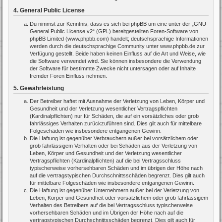
4. General Public License
Du nimmst zur Kenntnis, dass es sich bei phpBB um eine unter der „
GNU
General Public License v2
“ (GPL) bereitgestellten Foren-Software von
phpBB Limited (www.phpbb.com) handelt; deutschsprachige Informationen
werden durch die deutschsprachige Community unter www.phpbb.de zur
Verfügung gestellt. Beide haben keinen Einfluss auf die Art und Weise, wie
die Software verwendet wird. Sie können insbesondere die Verwendung
der Software für bestimmte Zwecke nicht untersagen oder auf Inhalte
fremder Foren Einfluss nehmen.
5. Gewährleistung
Der Betreiber haftet mit Ausnahme der Verletzung von Leben, Körper und
Gesundheit und der Verletzung wesentlicher Vertragspflichten
(Kardinalpflichten) nur für Schäden, die auf ein vorsätzliches oder grob
fahrlässiges Verhalten zurückzuführen sind. Dies gilt auch für mittelbare
Folgeschäden wie insbesondere entgangenen Gewinn.
Die Haftung ist gegenüber Verbrauchern außer bei vorsätzlichem oder
grob fahrlässigem Verhalten oder bei Schäden aus der Verletzung von
Leben, Körper und Gesundheit und der Verletzung wesentlicher
Vertragspflichten (Kardinalpflichten) auf die bei Vertragsschluss
typischerweise vorhersehbaren Schäden und im übrigen der Höhe nach
auf die vertragstypischen Durchschnittsschäden begrenzt. Dies gilt auch
für mittelbare Folgeschäden wie insbesondere entgangenen Gewinn.
Die Haftung ist gegenüber Unternehmern außer bei der Verletzung von
Leben, Körper und Gesundheit oder vorsätzlichem oder grob fahrlässigem
Verhalten des Betreibers auf die bei Vertragsschluss typischerweise
vorhersehbaren Schäden und im Übrigen der Höhe nach auf die
vertragstypischen Durchschnittsschäden begrenzt. Dies gilt auch für