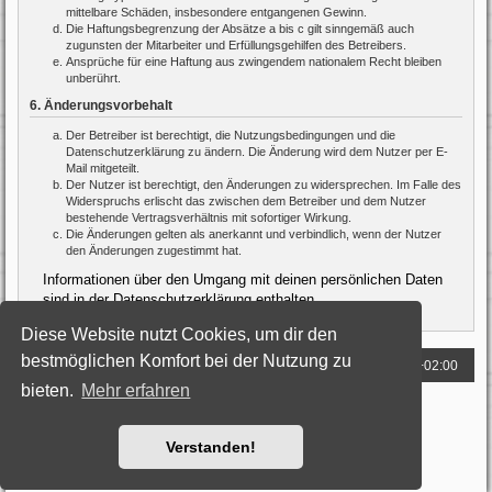
mittelbare Schäden, insbesondere entgangenen Gewinn.
Die Haftungsbegrenzung der Absätze a bis c gilt sinngemäß auch
zugunsten der Mitarbeiter und Erfüllungsgehilfen des Betreibers.
Ansprüche für eine Haftung aus zwingendem nationalem Recht bleiben
unberührt.
6. Änderungsvorbehalt
Der Betreiber ist berechtigt, die Nutzungsbedingungen und die
Datenschutzerklärung zu ändern. Die Änderung wird dem Nutzer per E-
Mail mitgeteilt.
Der Nutzer ist berechtigt, den Änderungen zu widersprechen. Im Falle des
Widerspruchs erlischt das zwischen dem Betreiber und dem Nutzer
bestehende Vertragsverhältnis mit sofortiger Wirkung.
Die Änderungen gelten als anerkannt und verbindlich, wenn der Nutzer
den Änderungen zugestimmt hat.
Informationen über den Umgang mit deinen persönlichen Daten
sind in der Datenschutzerklärung enthalten.
Diese Website nutzt Cookies, um dir den
bestmöglichen Komfort bei der Nutzung zu
Foren-Übersicht
Alle Zeiten sind
UTC+02:00
bieten.
Mehr erfahren
Powered by
phpBB
® Forum Software © phpBB Limited
Deutsche Übersetzung durch
phpBB.de
Style: Black-Silver by Joyce&Luna
phpBB-Style-Design
Verstanden!
Datenschutz
|
Nutzungsbedingungen