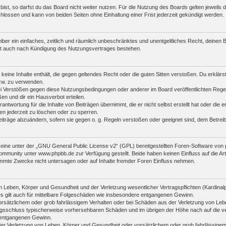
st, so darfst du das Board nicht weiter nutzen. Für die Nutzung des Boards gelten jeweils di
lossen und kann von beiden Seiten ohne Einhaltung einer Frist jederzeit gekündigt werden.
reiber ein einfaches, zeitlich und räumlich unbeschränktes und unentgeltliches Recht, deine
bt auch nach Kündigung des Nutzungsvertrages bestehen.
r keine Inhalte enthält, die gegen geltendes Recht oder die guten Sitten verstoßen. Du erklär
zw. zu verwenden.
i Verstößen gegen diese Nutzungsbedingungen oder anderer im Board veröffentlichten Rege
n und dir ein Hausverbot erteilen.
antwortung für die Inhalte von Beiträgen übernimmt, die er nicht selbst erstellt hat oder die
en jederzeit zu löschen oder zu sperren.
eiträge abzuändern, sofern sie gegen o. g. Regeln verstoßen oder geeignet sind, dem Betre
ine unter der „
GNU General Public License v2
“ (GPL) bereitgestellten Foren-Software vo
mmunity unter www.phpbb.de zur Verfügung gestellt. Beide haben keinen Einfluss auf die Art
mmte Zwecke nicht untersagen oder auf Inhalte fremder Foren Einfluss nehmen.
 Leben, Körper und Gesundheit und der Verletzung wesentlicher Vertragspflichten (Kardinalpfl
es gilt auch für mittelbare Folgeschäden wie insbesondere entgangenen Gewinn.
orsätzlichem oder grob fahrlässigem Verhalten oder bei Schäden aus der Verletzung von Leb
ertragsschluss typischerweise vorhersehbaren Schäden und im übrigen der Höhe nach auf die v
 entgangenen Gewinn.
er Verletzung von Leben, Körper und Gesundheit oder vorsätzlichem oder grob fahrlässigem 