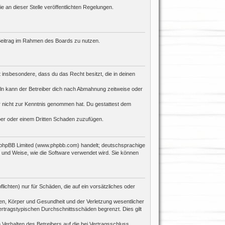
e an dieser Stelle veröffentlichten Regelungen.
n Beitrag im Rahmen des Boards zu nutzen.
st insbesondere, dass du das Recht besitzt, die in deinen
ln kann der Betreiber dich nach Abmahnung zeitweise oder
 er nicht zur Kenntnis genommen hat. Du gestattest dem
iber oder einem Dritten Schaden zuzufügen.
n phpBB Limited (www.phpbb.com) handelt; deutschsprachige
 und Weise, wie die Software verwendet wird. Sie können
ichten) nur für Schäden, die auf ein vorsätzliches oder
en, Körper und Gesundheit und der Verletzung wesentlicher
ertragstypischen Durchschnittsschäden begrenzt. Dies gilt
Verhalten des Betreibers auf die bei Vertragsschluss