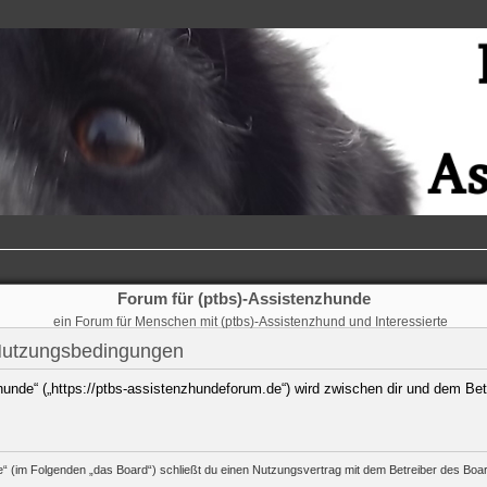
Forum für (ptbs)-Assistenzhunde
ein Forum für Menschen mit (ptbs)-Assistenzhund und Interessierte
 Nutzungsbedingungen
hunde“ („https://ptbs-assistenzhundeforum.de“) wird zwischen dir und dem Bet
e“ (im Folgenden „das Board“) schließt du einen Nutzungsvertrag mit dem Betreiber des Board