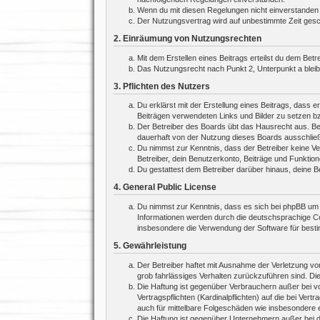
Wenn du mit diesen Regelungen nicht einverstanden bi
Der Nutzungsvertrag wird auf unbestimmte Zeit gesch
2. Einräumung von Nutzungsrechten
Mit dem Erstellen eines Beitrags erteilst du dem Bet
Das Nutzungsrecht nach Punkt 2, Unterpunkt a blei
3. Pflichten des Nutzers
Du erklärst mit der Erstellung eines Beitrags, dass e
Beiträgen verwendeten Links und Bilder zu setzen b
Der Betreiber des Boards übt das Hausrecht aus. Be
dauerhaft von der Nutzung dieses Boards ausschließe
Du nimmst zur Kenntnis, dass der Betreiber keine Ver
Betreiber, dein Benutzerkonto, Beiträge und Funktion
Du gestattest dem Betreiber darüber hinaus, deine B
4. General Public License
Du nimmst zur Kenntnis, dass es sich bei phpBB um e
Informationen werden durch die deutschsprachige Co
insbesondere die Verwendung der Software für besti
5. Gewährleistung
Der Betreiber haftet mit Ausnahme der Verletzung von
grob fahrlässiges Verhalten zurückzuführen sind. Di
Die Haftung ist gegenüber Verbrauchern außer bei v
Vertragspflichten (Kardinalpflichten) auf die bei V
auch für mittelbare Folgeschäden wie insbesondere
Die Haftung ist gegenüber Unternehmern außer bei d