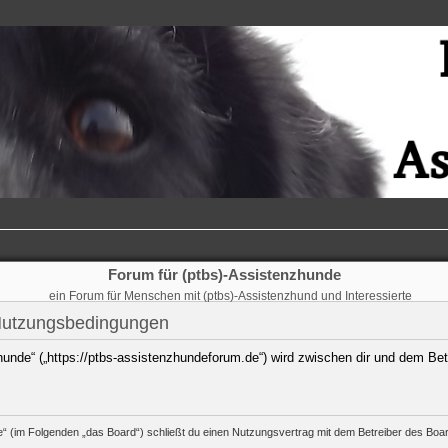
Forum für (ptbs)-Assistenzhunde
ein Forum für Menschen mit (ptbs)-Assistenzhund und Interessierte
 Nutzungsbedingungen
hunde“ („https://ptbs-assistenzhundeforum.de“) wird zwischen dir und dem Bet
e“ (im Folgenden „das Board“) schließt du einen Nutzungsvertrag mit dem Betreiber des Board