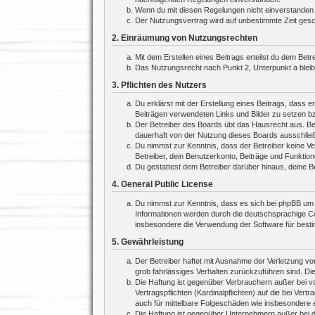
Wenn du mit diesen Regelungen nicht einverstanden bi
Der Nutzungsvertrag wird auf unbestimmte Zeit gesch
2. Einräumung von Nutzungsrechten
Mit dem Erstellen eines Beitrags erteilst du dem Bet
Das Nutzungsrecht nach Punkt 2, Unterpunkt a blei
3. Pflichten des Nutzers
Du erklärst mit der Erstellung eines Beitrags, dass e
Beiträgen verwendeten Links und Bilder zu setzen b
Der Betreiber des Boards übt das Hausrecht aus. Be
dauerhaft von der Nutzung dieses Boards ausschließe
Du nimmst zur Kenntnis, dass der Betreiber keine Ver
Betreiber, dein Benutzerkonto, Beiträge und Funktion
Du gestattest dem Betreiber darüber hinaus, deine B
4. General Public License
Du nimmst zur Kenntnis, dass es sich bei phpBB um e
Informationen werden durch die deutschsprachige Co
insbesondere die Verwendung der Software für besti
5. Gewährleistung
Der Betreiber haftet mit Ausnahme der Verletzung von
grob fahrlässiges Verhalten zurückzuführen sind. Di
Die Haftung ist gegenüber Verbrauchern außer bei v
Vertragspflichten (Kardinalpflichten) auf die bei V
auch für mittelbare Folgeschäden wie insbesondere
Die Haftung ist gegenüber Unternehmern außer bei d