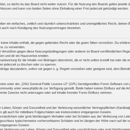
st, so darfst du das Board nicht weiter nutzen. Für die Nutzung des Boards gelten jeweils di
lossen und kann von beiden Seiten ohne Einhaltung einer Frist jederzeit gekündigt werden.
reiber ein einfaches, zeitlich und räumlich unbeschränktes und unentgeltliches Recht, deine
bt auch nach Kündigung des Nutzungsvertrages bestehen.
r keine Inhalte enthält, die gegen geltendes Recht oder die guten Sitten verstoßen. Du erklär
zw. zu verwenden.
i Verstößen gegen diese Nutzungsbedingungen oder anderer im Board veröffentlichten Rege
n und dir ein Hausverbot erteilen.
antwortung für die Inhalte von Beiträgen übernimmt, die er nicht selbst erstellt hat oder die
en jederzeit zu löschen oder zu sperren.
eiträge abzuändern, sofern sie gegen o. g. Regeln verstoßen oder geeignet sind, dem Betre
ine unter der „
GNU General Public License v2
“ (GPL) bereitgestellten Foren-Software vo
mmunity unter www.phpbb.de zur Verfügung gestellt. Beide haben keinen Einfluss auf die Art
mmte Zwecke nicht untersagen oder auf Inhalte fremder Foren Einfluss nehmen.
 Leben, Körper und Gesundheit und der Verletzung wesentlicher Vertragspflichten (Kardinalpfl
es gilt auch für mittelbare Folgeschäden wie insbesondere entgangenen Gewinn.
orsätzlichem oder grob fahrlässigem Verhalten oder bei Schäden aus der Verletzung von Leb
ertragsschluss typischerweise vorhersehbaren Schäden und im übrigen der Höhe nach auf die v
 entgangenen Gewinn.
er Verletzung von Leben, Körper und Gesundheit oder vorsätzlichem oder grob fahrlässigem 