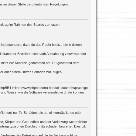
e an dieser Stelle veröffentlichten Regelungen.
n Beitrag im Rahmen des Boards zu nutzen.
st insbesondere, dass du das Recht besitzt, die in deinen
ln kann der Betreiber dich nach Abmahnung zeitweise oder
 er nicht zur Kenntnis genommen hat. Du gestattest dem
iber oder einem Dritten Schaden zuzufügen.
n phpBB Limited (www.phpbb.com) handelt; deutschsprachige
 und Weise, wie die Software verwendet wird. Sie können
ichten) nur für Schäden, die auf ein vorsätzliches oder
en, Körper und Gesundheit und der Verletzung wesentlicher
ertragstypischen Durchschnittsschäden begrenzt. Dies gilt
Verhalten des Betreibers auf die bei Vertragsschluss