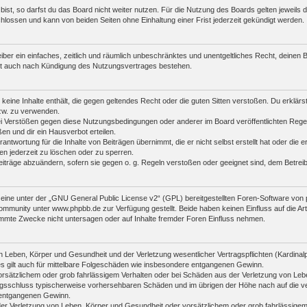
st, so darfst du das Board nicht weiter nutzen. Für die Nutzung des Boards gelten jeweils di
lossen und kann von beiden Seiten ohne Einhaltung einer Frist jederzeit gekündigt werden.
reiber ein einfaches, zeitlich und räumlich unbeschränktes und unentgeltliches Recht, deine
bt auch nach Kündigung des Nutzungsvertrages bestehen.
r keine Inhalte enthält, die gegen geltendes Recht oder die guten Sitten verstoßen. Du erklär
zw. zu verwenden.
i Verstößen gegen diese Nutzungsbedingungen oder anderer im Board veröffentlichten Rege
n und dir ein Hausverbot erteilen.
antwortung für die Inhalte von Beiträgen übernimmt, die er nicht selbst erstellt hat oder die
en jederzeit zu löschen oder zu sperren.
eiträge abzuändern, sofern sie gegen o. g. Regeln verstoßen oder geeignet sind, dem Betre
ine unter der „
GNU General Public License v2
“ (GPL) bereitgestellten Foren-Software vo
mmunity unter www.phpbb.de zur Verfügung gestellt. Beide haben keinen Einfluss auf die Art
mmte Zwecke nicht untersagen oder auf Inhalte fremder Foren Einfluss nehmen.
 Leben, Körper und Gesundheit und der Verletzung wesentlicher Vertragspflichten (Kardinalpfl
es gilt auch für mittelbare Folgeschäden wie insbesondere entgangenen Gewinn.
orsätzlichem oder grob fahrlässigem Verhalten oder bei Schäden aus der Verletzung von Leb
ertragsschluss typischerweise vorhersehbaren Schäden und im übrigen der Höhe nach auf die v
 entgangenen Gewinn.
er Verletzung von Leben, Körper und Gesundheit oder vorsätzlichem oder grob fahrlässigem 