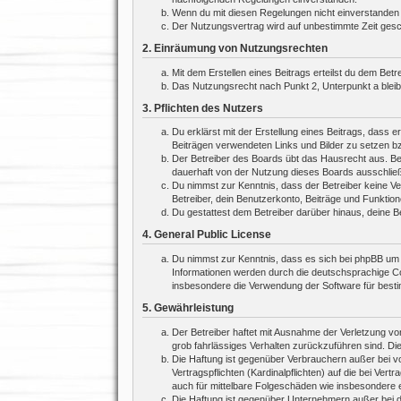
Wenn du mit diesen Regelungen nicht einverstanden bi
Der Nutzungsvertrag wird auf unbestimmte Zeit gesch
2. Einräumung von Nutzungsrechten
Mit dem Erstellen eines Beitrags erteilst du dem Bet
Das Nutzungsrecht nach Punkt 2, Unterpunkt a blei
3. Pflichten des Nutzers
Du erklärst mit der Erstellung eines Beitrags, dass e
Beiträgen verwendeten Links und Bilder zu setzen b
Der Betreiber des Boards übt das Hausrecht aus. Be
dauerhaft von der Nutzung dieses Boards ausschließe
Du nimmst zur Kenntnis, dass der Betreiber keine Ver
Betreiber, dein Benutzerkonto, Beiträge und Funktion
Du gestattest dem Betreiber darüber hinaus, deine B
4. General Public License
Du nimmst zur Kenntnis, dass es sich bei phpBB um e
Informationen werden durch die deutschsprachige Co
insbesondere die Verwendung der Software für besti
5. Gewährleistung
Der Betreiber haftet mit Ausnahme der Verletzung von
grob fahrlässiges Verhalten zurückzuführen sind. Di
Die Haftung ist gegenüber Verbrauchern außer bei v
Vertragspflichten (Kardinalpflichten) auf die bei V
auch für mittelbare Folgeschäden wie insbesondere
Die Haftung ist gegenüber Unternehmern außer bei d