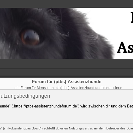
Forum für (ptbs)-Assistenzhunde
ein Forum für Menschen mit (ptbs)-Assistenzhund und Interessierte
 Nutzungsbedingungen
hunde“ („https://ptbs-assistenzhundeforum.de“) wird zwischen dir und dem Bet
e“ (im Folgenden „das Board“) schließt du einen Nutzungsvertrag mit dem Betreiber des Board