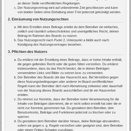
an dieser Stelle veröffentlichten Regelungen.
Der Nutzungsvertrag wird auf unbestimmte Zeit geschlossen und kann
von beiden Seiten ohne Einhaltung einer Frist jederzeit gekündigt werden.
2. Einräumung von Nutzungsrechten
Mit dem Erstellen eines Beitrags erteilst du dem Betreiber ein einfaches,
zeitlich und räumlich unbeschränktes und unentgeltliches Recht, deinen
Beitrag im Rahmen des Boards zu nutzen.
Das Nutzungsrecht nach Punkt 2, Unterpunkt a bleibt auch nach
Kündigung des Nutzungsvertrages bestehen.
3. Pflichten des Nutzers
Du erklärst mit der Erstellung eines Beitrags, dass er keine Inhalte enthält,
die gegen geltendes Recht oder die guten Sitten verstoßen. Du erklärst
insbesondere, dass du das Recht besitzt, die in deinen Beiträgen
verwendeten Links und Bilder zu setzen bzw. zu verwenden.
Der Betreiber des Boards übt das Hausrecht aus. Bei Verstößen gegen
diese Nutzungsbedingungen oder anderer im Board veröffentlichten
Regeln kann der Betreiber dich nach Abmahnung zeitweise oder dauerhaft
von der Nutzung dieses Boards ausschließen und dir ein Hausverbot
erteilen.
Du nimmst zur Kenntnis, dass der Betreiber keine Verantwortung für die
Inhalte von Beiträgen übernimmt, die er nicht selbst erstellt hat oder die er
nicht zur Kenntnis genommen hat. Du gestattest dem Betreiber, dein
Benutzerkonto, Beiträge und Funktionen jederzeit zu löschen oder zu
sperren.
Du gestattest dem Betreiber darüber hinaus, deine Beiträge abzuändern,
sofern sie gegen o. g. Regeln verstoßen oder geeignet sind, dem Betreiber
oder einem Dritten Schaden zuzufügen.