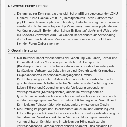
4. General Public License
Du nimmst zur Kenntnis, dass es sich bei phpBB um eine unter der „
GNU
General Public License v2
“ (GPL) bereitgestellten Foren-Software von
phpBB Limited (www.phpbb.com) handelt; deutschsprachige Informationen
werden durch die deutschsprachige Community unter www.phpbb.de zur
Verfügung gestellt. Beide haben keinen Einfluss auf die Art und Weise, wie
die Software verwendet wird. Sie können insbesondere die Verwendung
der Software für bestimmte Zwecke nicht untersagen oder auf Inhalte
fremder Foren Einfluss nehmen.
5. Gewährleistung
Der Betreiber haftet mit Ausnahme der Verletzung von Leben, Körper und
Gesundheit und der Verletzung wesentlicher Vertragspflichten
(Kardinalpflichten) nur für Schäden, die auf ein vorsätzliches oder grob
fahrlässiges Verhalten zurückzuführen sind. Dies gilt auch für mittelbare
Folgeschäden wie insbesondere entgangenen Gewinn.
Die Haftung ist gegenüber Verbrauchern außer bei vorsätzlichem oder
grob fahrlässigem Verhalten oder bei Schäden aus der Verletzung von
Leben, Körper und Gesundheit und der Verletzung wesentlicher
Vertragspflichten (Kardinalpflichten) auf die bei Vertragsschluss
typischerweise vorhersehbaren Schäden und im übrigen der Höhe nach
auf die vertragstypischen Durchschnittsschäden begrenzt. Dies gilt auch
für mittelbare Folgeschäden wie insbesondere entgangenen Gewinn.
Die Haftung ist gegenüber Unternehmern außer bei der Verletzung von
Leben, Körper und Gesundheit oder vorsätzlichem oder grob fahrlässigem
Verhalten des Betreibers auf die bei Vertragsschluss typischerweise
vorhersehbaren Schäden und im Übrigen der Höhe nach auf die
vertragstypischen Durchschnittsschäden begrenzt. Dies gilt auch für