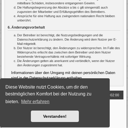
mittelbare Schäden, insbesondere entgangenen Gewinn.
Die Haftungsbegrenzung der Absätze a bis c gilt sinngemäß auch
zugunsten der Mitarbeiter und Erfüllungsgehilfen des Betreibers.
Ansprüche für eine Haftung aus zwingendem nationalem Recht bleiben
unberührt.
6. Änderungsvorbehalt
Der Betreiber ist berechtigt, die Nutzungsbedingungen und die
Datenschutzerklärung zu ändern. Die Änderung wird dem Nutzer per E-
Mail mitgeteilt.
Der Nutzer ist berechtigt, den Änderungen zu widersprechen. Im Falle des
Widerspruchs erlischt das zwischen dem Betreiber und dem Nutzer
bestehende Vertragsverhältnis mit sofortiger Wirkung.
Die Änderungen gelten als anerkannt und verbindlich, wenn der Nutzer
den Änderungen zugestimmt hat.
Informationen über den Umgang mit deinen persönlichen Daten
sind in der Datenschutzerklärung enthalten.
Diese Website nutzt Cookies, um dir den
bestmöglichen Komfort bei der Nutzung zu
Foren-Übersicht
Alle Zeiten sind
UTC+02:00
bieten.
Mehr erfahren
Powered by
phpBB
® Forum Software © phpBB Limited
Deutsche Übersetzung durch
phpBB.de
Style: Black-Silver by Joyce&Luna
phpBB-Style-Design
Verstanden!
Datenschutz
|
Nutzungsbedingungen