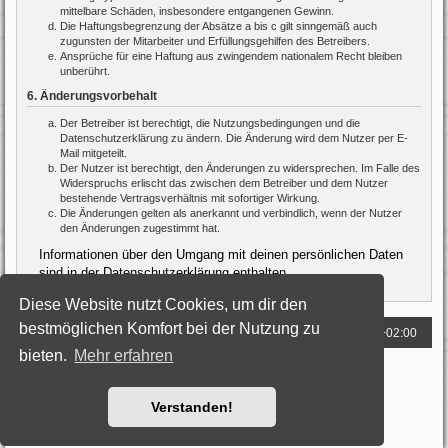
mittelbare Schäden, insbesondere entgangenen Gewinn.
Die Haftungsbegrenzung der Absätze a bis c gilt sinngemäß auch
zugunsten der Mitarbeiter und Erfüllungsgehilfen des Betreibers.
Ansprüche für eine Haftung aus zwingendem nationalem Recht bleiben
unberührt.
6. Änderungsvorbehalt
Der Betreiber ist berechtigt, die Nutzungsbedingungen und die
Datenschutzerklärung zu ändern. Die Änderung wird dem Nutzer per E-
Mail mitgeteilt.
Der Nutzer ist berechtigt, den Änderungen zu widersprechen. Im Falle des
Widerspruchs erlischt das zwischen dem Betreiber und dem Nutzer
bestehende Vertragsverhältnis mit sofortiger Wirkung.
Die Änderungen gelten als anerkannt und verbindlich, wenn der Nutzer
den Änderungen zugestimmt hat.
Informationen über den Umgang mit deinen persönlichen Daten
sind in der Datenschutzerklärung enthalten.
Diese Website nutzt Cookies, um dir den
bestmöglichen Komfort bei der Nutzung zu
Foren-Übersicht
Alle Zeiten sind
UTC+02:00
bieten.
Mehr erfahren
Powered by
phpBB
® Forum Software © phpBB Limited
Deutsche Übersetzung durch
phpBB.de
Style: Black-Silver by Joyce&Luna
phpBB-Style-Design
Verstanden!
Datenschutz
|
Nutzungsbedingungen