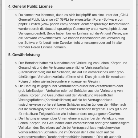
4. General Public License
Du nimmst zur Kenntnis, dass es sich bei phpBB um eine unter der „
GNU
General Public License v2
“ (GPL) bereitgestellten Foren-Software von
phpBB Limited (www.phpbb.com) handelt; deutschsprachige Informationen
werden durch die deutschsprachige Community unter www.phpbb.de zur
Verfügung gestellt. Beide haben keinen Einfluss auf die Art und Weise, wie
die Software verwendet wird. Sie können insbesondere die Verwendung
der Software für bestimmte Zwecke nicht untersagen oder auf Inhalte
fremder Foren Einfluss nehmen.
5. Gewährleistung
Der Betreiber haftet mit Ausnahme der Verletzung von Leben, Körper und
Gesundheit und der Verletzung wesentlicher Vertragspflichten
(Kardinalpflichten) nur für Schäden, die auf ein vorsätzliches oder grob
fahrlässiges Verhalten zurückzuführen sind. Dies gilt auch für mittelbare
Folgeschäden wie insbesondere entgangenen Gewinn.
Die Haftung ist gegenüber Verbrauchern außer bei vorsätzlichem oder
grob fahrlässigem Verhalten oder bei Schäden aus der Verletzung von
Leben, Körper und Gesundheit und der Verletzung wesentlicher
Vertragspflichten (Kardinalpflichten) auf die bei Vertragsschluss
typischerweise vorhersehbaren Schäden und im übrigen der Höhe nach
auf die vertragstypischen Durchschnittsschäden begrenzt. Dies gilt auch
für mittelbare Folgeschäden wie insbesondere entgangenen Gewinn.
Die Haftung ist gegenüber Unternehmern außer bei der Verletzung von
Leben, Körper und Gesundheit oder vorsätzlichem oder grob fahrlässigem
Verhalten des Betreibers auf die bei Vertragsschluss typischerweise
vorhersehbaren Schäden und im Übrigen der Höhe nach auf die
vertragstypischen Durchschnittsschäden begrenzt. Dies gilt auch für