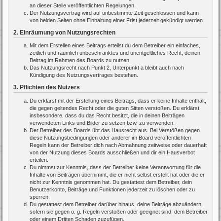
an dieser Stelle veröffentlichten Regelungen.
Der Nutzungsvertrag wird auf unbestimmte Zeit geschlossen und kann
von beiden Seiten ohne Einhaltung einer Frist jederzeit gekündigt werden.
2. Einräumung von Nutzungsrechten
Mit dem Erstellen eines Beitrags erteilst du dem Betreiber ein einfaches,
zeitlich und räumlich unbeschränktes und unentgeltliches Recht, deinen
Beitrag im Rahmen des Boards zu nutzen.
Das Nutzungsrecht nach Punkt 2, Unterpunkt a bleibt auch nach
Kündigung des Nutzungsvertrages bestehen.
3. Pflichten des Nutzers
Du erklärst mit der Erstellung eines Beitrags, dass er keine Inhalte enthält,
die gegen geltendes Recht oder die guten Sitten verstoßen. Du erklärst
insbesondere, dass du das Recht besitzt, die in deinen Beiträgen
verwendeten Links und Bilder zu setzen bzw. zu verwenden.
Der Betreiber des Boards übt das Hausrecht aus. Bei Verstößen gegen
diese Nutzungsbedingungen oder anderer im Board veröffentlichten
Regeln kann der Betreiber dich nach Abmahnung zeitweise oder dauerhaft
von der Nutzung dieses Boards ausschließen und dir ein Hausverbot
erteilen.
Du nimmst zur Kenntnis, dass der Betreiber keine Verantwortung für die
Inhalte von Beiträgen übernimmt, die er nicht selbst erstellt hat oder die er
nicht zur Kenntnis genommen hat. Du gestattest dem Betreiber, dein
Benutzerkonto, Beiträge und Funktionen jederzeit zu löschen oder zu
sperren.
Du gestattest dem Betreiber darüber hinaus, deine Beiträge abzuändern,
sofern sie gegen o. g. Regeln verstoßen oder geeignet sind, dem Betreiber
oder einem Dritten Schaden zuzufügen.