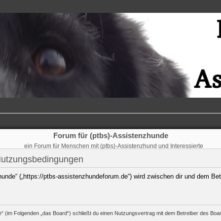
Forum für (ptbs)-Assistenzhunde
ein Forum für Menschen mit (ptbs)-Assistenzhund und Interessierte
 Nutzungsbedingungen
hunde“ („https://ptbs-assistenzhundeforum.de“) wird zwischen dir und dem Bet
e“ (im Folgenden „das Board“) schließt du einen Nutzungsvertrag mit dem Betreiber des Board