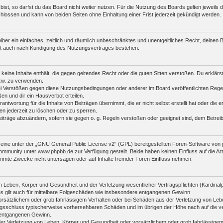
st, so darfst du das Board nicht weiter nutzen. Für die Nutzung des Boards gelten jeweils di
lossen und kann von beiden Seiten ohne Einhaltung einer Frist jederzeit gekündigt werden.
reiber ein einfaches, zeitlich und räumlich unbeschränktes und unentgeltliches Recht, deine
bt auch nach Kündigung des Nutzungsvertrages bestehen.
r keine Inhalte enthält, die gegen geltendes Recht oder die guten Sitten verstoßen. Du erklär
zw. zu verwenden.
i Verstößen gegen diese Nutzungsbedingungen oder anderer im Board veröffentlichten Rege
n und dir ein Hausverbot erteilen.
antwortung für die Inhalte von Beiträgen übernimmt, die er nicht selbst erstellt hat oder die
en jederzeit zu löschen oder zu sperren.
eiträge abzuändern, sofern sie gegen o. g. Regeln verstoßen oder geeignet sind, dem Betre
ine unter der „
GNU General Public License v2
“ (GPL) bereitgestellten Foren-Software vo
mmunity unter www.phpbb.de zur Verfügung gestellt. Beide haben keinen Einfluss auf die Art
mmte Zwecke nicht untersagen oder auf Inhalte fremder Foren Einfluss nehmen.
 Leben, Körper und Gesundheit und der Verletzung wesentlicher Vertragspflichten (Kardinalpfl
es gilt auch für mittelbare Folgeschäden wie insbesondere entgangenen Gewinn.
orsätzlichem oder grob fahrlässigem Verhalten oder bei Schäden aus der Verletzung von Leb
ertragsschluss typischerweise vorhersehbaren Schäden und im übrigen der Höhe nach auf die v
 entgangenen Gewinn.
er Verletzung von Leben, Körper und Gesundheit oder vorsätzlichem oder grob fahrlässigem 