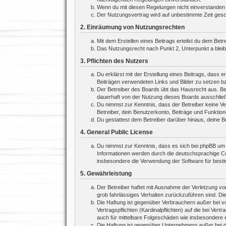
Wenn du mit diesen Regelungen nicht einverstanden bi
Der Nutzungsvertrag wird auf unbestimmte Zeit gesch
2. Einräumung von Nutzungsrechten
Mit dem Erstellen eines Beitrags erteilst du dem Bet
Das Nutzungsrecht nach Punkt 2, Unterpunkt a blei
3. Pflichten des Nutzers
Du erklärst mit der Erstellung eines Beitrags, dass e
Beiträgen verwendeten Links und Bilder zu setzen b
Der Betreiber des Boards übt das Hausrecht aus. Be
dauerhaft von der Nutzung dieses Boards ausschließe
Du nimmst zur Kenntnis, dass der Betreiber keine Ver
Betreiber, dein Benutzerkonto, Beiträge und Funktion
Du gestattest dem Betreiber darüber hinaus, deine B
4. General Public License
Du nimmst zur Kenntnis, dass es sich bei phpBB um e
Informationen werden durch die deutschsprachige Co
insbesondere die Verwendung der Software für besti
5. Gewährleistung
Der Betreiber haftet mit Ausnahme der Verletzung von
grob fahrlässiges Verhalten zurückzuführen sind. Di
Die Haftung ist gegenüber Verbrauchern außer bei v
Vertragspflichten (Kardinalpflichten) auf die bei V
auch für mittelbare Folgeschäden wie insbesondere
Die Haftung ist gegenüber Unternehmern außer bei d