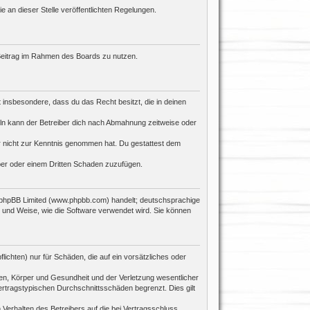
e an dieser Stelle veröffentlichten Regelungen.
n Beitrag im Rahmen des Boards zu nutzen.
st insbesondere, dass du das Recht besitzt, die in deinen
ln kann der Betreiber dich nach Abmahnung zeitweise oder
 er nicht zur Kenntnis genommen hat. Du gestattest dem
iber oder einem Dritten Schaden zuzufügen.
n phpBB Limited (www.phpbb.com) handelt; deutschsprachige
 und Weise, wie die Software verwendet wird. Sie können
ichten) nur für Schäden, die auf ein vorsätzliches oder
en, Körper und Gesundheit und der Verletzung wesentlicher
ertragstypischen Durchschnittsschäden begrenzt. Dies gilt
Verhalten des Betreibers auf die bei Vertragsschluss