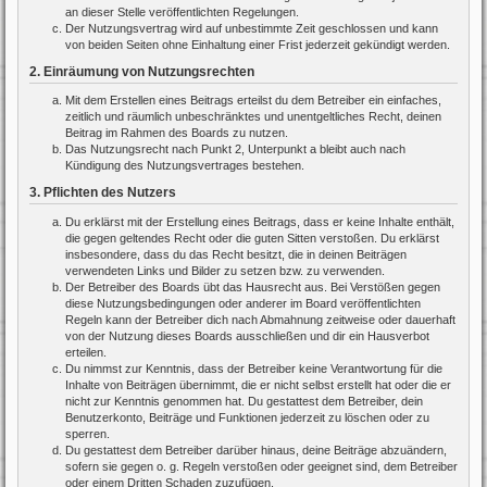
an dieser Stelle veröffentlichten Regelungen.
Der Nutzungsvertrag wird auf unbestimmte Zeit geschlossen und kann
von beiden Seiten ohne Einhaltung einer Frist jederzeit gekündigt werden.
2. Einräumung von Nutzungsrechten
Mit dem Erstellen eines Beitrags erteilst du dem Betreiber ein einfaches,
zeitlich und räumlich unbeschränktes und unentgeltliches Recht, deinen
Beitrag im Rahmen des Boards zu nutzen.
Das Nutzungsrecht nach Punkt 2, Unterpunkt a bleibt auch nach
Kündigung des Nutzungsvertrages bestehen.
3. Pflichten des Nutzers
Du erklärst mit der Erstellung eines Beitrags, dass er keine Inhalte enthält,
die gegen geltendes Recht oder die guten Sitten verstoßen. Du erklärst
insbesondere, dass du das Recht besitzt, die in deinen Beiträgen
verwendeten Links und Bilder zu setzen bzw. zu verwenden.
Der Betreiber des Boards übt das Hausrecht aus. Bei Verstößen gegen
diese Nutzungsbedingungen oder anderer im Board veröffentlichten
Regeln kann der Betreiber dich nach Abmahnung zeitweise oder dauerhaft
von der Nutzung dieses Boards ausschließen und dir ein Hausverbot
erteilen.
Du nimmst zur Kenntnis, dass der Betreiber keine Verantwortung für die
Inhalte von Beiträgen übernimmt, die er nicht selbst erstellt hat oder die er
nicht zur Kenntnis genommen hat. Du gestattest dem Betreiber, dein
Benutzerkonto, Beiträge und Funktionen jederzeit zu löschen oder zu
sperren.
Du gestattest dem Betreiber darüber hinaus, deine Beiträge abzuändern,
sofern sie gegen o. g. Regeln verstoßen oder geeignet sind, dem Betreiber
oder einem Dritten Schaden zuzufügen.