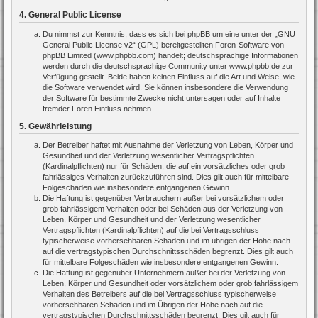
4. General Public License
Du nimmst zur Kenntnis, dass es sich bei phpBB um eine unter der „
GNU
General Public License v2
“ (GPL) bereitgestellten Foren-Software von
phpBB Limited (www.phpbb.com) handelt; deutschsprachige Informationen
werden durch die deutschsprachige Community unter www.phpbb.de zur
Verfügung gestellt. Beide haben keinen Einfluss auf die Art und Weise, wie
die Software verwendet wird. Sie können insbesondere die Verwendung
der Software für bestimmte Zwecke nicht untersagen oder auf Inhalte
fremder Foren Einfluss nehmen.
5. Gewährleistung
Der Betreiber haftet mit Ausnahme der Verletzung von Leben, Körper und
Gesundheit und der Verletzung wesentlicher Vertragspflichten
(Kardinalpflichten) nur für Schäden, die auf ein vorsätzliches oder grob
fahrlässiges Verhalten zurückzuführen sind. Dies gilt auch für mittelbare
Folgeschäden wie insbesondere entgangenen Gewinn.
Die Haftung ist gegenüber Verbrauchern außer bei vorsätzlichem oder
grob fahrlässigem Verhalten oder bei Schäden aus der Verletzung von
Leben, Körper und Gesundheit und der Verletzung wesentlicher
Vertragspflichten (Kardinalpflichten) auf die bei Vertragsschluss
typischerweise vorhersehbaren Schäden und im übrigen der Höhe nach
auf die vertragstypischen Durchschnittsschäden begrenzt. Dies gilt auch
für mittelbare Folgeschäden wie insbesondere entgangenen Gewinn.
Die Haftung ist gegenüber Unternehmern außer bei der Verletzung von
Leben, Körper und Gesundheit oder vorsätzlichem oder grob fahrlässigem
Verhalten des Betreibers auf die bei Vertragsschluss typischerweise
vorhersehbaren Schäden und im Übrigen der Höhe nach auf die
vertragstypischen Durchschnittsschäden begrenzt. Dies gilt auch für