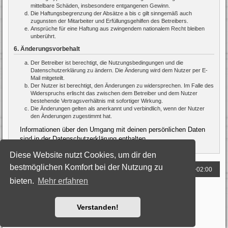
mittelbare Schäden, insbesondere entgangenen Gewinn.
Die Haftungsbegrenzung der Absätze a bis c gilt sinngemäß auch
zugunsten der Mitarbeiter und Erfüllungsgehilfen des Betreibers.
Ansprüche für eine Haftung aus zwingendem nationalem Recht bleiben
unberührt.
6. Änderungsvorbehalt
Der Betreiber ist berechtigt, die Nutzungsbedingungen und die
Datenschutzerklärung zu ändern. Die Änderung wird dem Nutzer per E-
Mail mitgeteilt.
Der Nutzer ist berechtigt, den Änderungen zu widersprechen. Im Falle des
Widerspruchs erlischt das zwischen dem Betreiber und dem Nutzer
bestehende Vertragsverhältnis mit sofortiger Wirkung.
Die Änderungen gelten als anerkannt und verbindlich, wenn der Nutzer
den Änderungen zugestimmt hat.
Informationen über den Umgang mit deinen persönlichen Daten
sind in der Datenschutzerklärung enthalten.
Diese Website nutzt Cookies, um dir den
bestmöglichen Komfort bei der Nutzung zu
Foren-Übersicht
Alle Zeiten sind
UTC+02:00
bieten.
Mehr erfahren
Powered by
phpBB
® Forum Software © phpBB Limited
Deutsche Übersetzung durch
phpBB.de
Style: Black-Silver by Joyce&Luna
phpBB-Style-Design
Verstanden!
Datenschutz
|
Nutzungsbedingungen