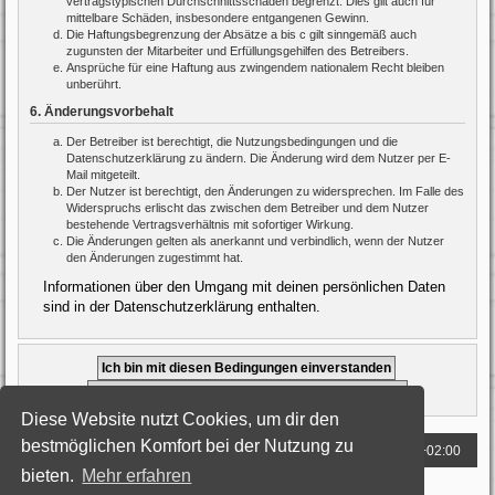
vertragstypischen Durchschnittsschäden begrenzt. Dies gilt auch für
mittelbare Schäden, insbesondere entgangenen Gewinn.
Die Haftungsbegrenzung der Absätze a bis c gilt sinngemäß auch
zugunsten der Mitarbeiter und Erfüllungsgehilfen des Betreibers.
Ansprüche für eine Haftung aus zwingendem nationalem Recht bleiben
unberührt.
6. Änderungsvorbehalt
Der Betreiber ist berechtigt, die Nutzungsbedingungen und die
Datenschutzerklärung zu ändern. Die Änderung wird dem Nutzer per E-
Mail mitgeteilt.
Der Nutzer ist berechtigt, den Änderungen zu widersprechen. Im Falle des
Widerspruchs erlischt das zwischen dem Betreiber und dem Nutzer
bestehende Vertragsverhältnis mit sofortiger Wirkung.
Die Änderungen gelten als anerkannt und verbindlich, wenn der Nutzer
den Änderungen zugestimmt hat.
Informationen über den Umgang mit deinen persönlichen Daten
sind in der Datenschutzerklärung enthalten.
Diese Website nutzt Cookies, um dir den
bestmöglichen Komfort bei der Nutzung zu
Foren-Übersicht
Alle Zeiten sind
UTC+02:00
bieten.
Mehr erfahren
Powered by
phpBB
® Forum Software © phpBB Limited