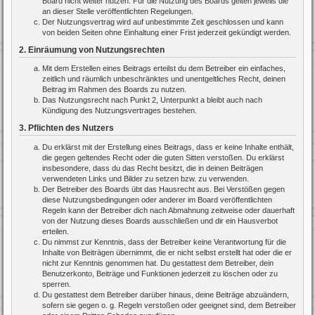
Board nicht weiter nutzen. Für die Nutzung des Boards gelten jeweils die
an dieser Stelle veröffentlichten Regelungen.
Der Nutzungsvertrag wird auf unbestimmte Zeit geschlossen und kann
von beiden Seiten ohne Einhaltung einer Frist jederzeit gekündigt werden.
2. Einräumung von Nutzungsrechten
Mit dem Erstellen eines Beitrags erteilst du dem Betreiber ein einfaches,
zeitlich und räumlich unbeschränktes und unentgeltliches Recht, deinen
Beitrag im Rahmen des Boards zu nutzen.
Das Nutzungsrecht nach Punkt 2, Unterpunkt a bleibt auch nach
Kündigung des Nutzungsvertrages bestehen.
3. Pflichten des Nutzers
Du erklärst mit der Erstellung eines Beitrags, dass er keine Inhalte enthält,
die gegen geltendes Recht oder die guten Sitten verstoßen. Du erklärst
insbesondere, dass du das Recht besitzt, die in deinen Beiträgen
verwendeten Links und Bilder zu setzen bzw. zu verwenden.
Der Betreiber des Boards übt das Hausrecht aus. Bei Verstößen gegen
diese Nutzungsbedingungen oder anderer im Board veröffentlichten
Regeln kann der Betreiber dich nach Abmahnung zeitweise oder dauerhaft
von der Nutzung dieses Boards ausschließen und dir ein Hausverbot
erteilen.
Du nimmst zur Kenntnis, dass der Betreiber keine Verantwortung für die
Inhalte von Beiträgen übernimmt, die er nicht selbst erstellt hat oder die er
nicht zur Kenntnis genommen hat. Du gestattest dem Betreiber, dein
Benutzerkonto, Beiträge und Funktionen jederzeit zu löschen oder zu
sperren.
Du gestattest dem Betreiber darüber hinaus, deine Beiträge abzuändern,
sofern sie gegen o. g. Regeln verstoßen oder geeignet sind, dem Betreiber