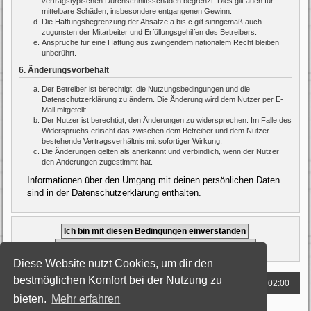
vertragstypischen Durchschnittsschäden begrenzt. Dies gilt auch für
mittelbare Schäden, insbesondere entgangenen Gewinn.
Die Haftungsbegrenzung der Absätze a bis c gilt sinngemäß auch
zugunsten der Mitarbeiter und Erfüllungsgehilfen des Betreibers.
Ansprüche für eine Haftung aus zwingendem nationalem Recht bleiben
unberührt.
6. Änderungsvorbehalt
Der Betreiber ist berechtigt, die Nutzungsbedingungen und die
Datenschutzerklärung zu ändern. Die Änderung wird dem Nutzer per E-
Mail mitgeteilt.
Der Nutzer ist berechtigt, den Änderungen zu widersprechen. Im Falle des
Widerspruchs erlischt das zwischen dem Betreiber und dem Nutzer
bestehende Vertragsverhältnis mit sofortiger Wirkung.
Die Änderungen gelten als anerkannt und verbindlich, wenn der Nutzer
den Änderungen zugestimmt hat.
Informationen über den Umgang mit deinen persönlichen Daten
sind in der Datenschutzerklärung enthalten.
Diese Website nutzt Cookies, um dir den
bestmöglichen Komfort bei der Nutzung zu
Foren-Übersicht
Alle Zeiten sind
UTC+02:00
bieten.
Mehr erfahren
Powered by
phpBB
® Forum Software © phpBB Limited