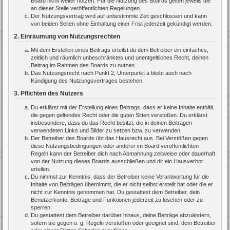
Board nicht weiter nutzen. Für die Nutzung des Boards gelten jeweils die
an dieser Stelle veröffentlichten Regelungen.
Der Nutzungsvertrag wird auf unbestimmte Zeit geschlossen und kann
von beiden Seiten ohne Einhaltung einer Frist jederzeit gekündigt werden.
2. Einräumung von Nutzungsrechten
Mit dem Erstellen eines Beitrags erteilst du dem Betreiber ein einfaches,
zeitlich und räumlich unbeschränktes und unentgeltliches Recht, deinen
Beitrag im Rahmen des Boards zu nutzen.
Das Nutzungsrecht nach Punkt 2, Unterpunkt a bleibt auch nach
Kündigung des Nutzungsvertrages bestehen.
3. Pflichten des Nutzers
Du erklärst mit der Erstellung eines Beitrags, dass er keine Inhalte enthält,
die gegen geltendes Recht oder die guten Sitten verstoßen. Du erklärst
insbesondere, dass du das Recht besitzt, die in deinen Beiträgen
verwendeten Links und Bilder zu setzen bzw. zu verwenden.
Der Betreiber des Boards übt das Hausrecht aus. Bei Verstößen gegen
diese Nutzungsbedingungen oder anderer im Board veröffentlichten
Regeln kann der Betreiber dich nach Abmahnung zeitweise oder dauerhaft
von der Nutzung dieses Boards ausschließen und dir ein Hausverbot
erteilen.
Du nimmst zur Kenntnis, dass der Betreiber keine Verantwortung für die
Inhalte von Beiträgen übernimmt, die er nicht selbst erstellt hat oder die er
nicht zur Kenntnis genommen hat. Du gestattest dem Betreiber, dein
Benutzerkonto, Beiträge und Funktionen jederzeit zu löschen oder zu
sperren.
Du gestattest dem Betreiber darüber hinaus, deine Beiträge abzuändern,
sofern sie gegen o. g. Regeln verstoßen oder geeignet sind, dem Betreiber