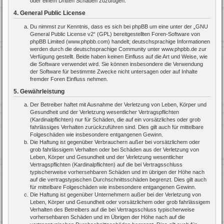
oder einem Dritten Schaden zuzufügen.
4. General Public License
Du nimmst zur Kenntnis, dass es sich bei phpBB um eine unter der „
GNU
General Public License v2
“ (GPL) bereitgestellten Foren-Software von
phpBB Limited (www.phpbb.com) handelt; deutschsprachige Informationen
werden durch die deutschsprachige Community unter www.phpbb.de zur
Verfügung gestellt. Beide haben keinen Einfluss auf die Art und Weise, wie
die Software verwendet wird. Sie können insbesondere die Verwendung
der Software für bestimmte Zwecke nicht untersagen oder auf Inhalte
fremder Foren Einfluss nehmen.
5. Gewährleistung
Der Betreiber haftet mit Ausnahme der Verletzung von Leben, Körper und
Gesundheit und der Verletzung wesentlicher Vertragspflichten
(Kardinalpflichten) nur für Schäden, die auf ein vorsätzliches oder grob
fahrlässiges Verhalten zurückzuführen sind. Dies gilt auch für mittelbare
Folgeschäden wie insbesondere entgangenen Gewinn.
Die Haftung ist gegenüber Verbrauchern außer bei vorsätzlichem oder
grob fahrlässigem Verhalten oder bei Schäden aus der Verletzung von
Leben, Körper und Gesundheit und der Verletzung wesentlicher
Vertragspflichten (Kardinalpflichten) auf die bei Vertragsschluss
typischerweise vorhersehbaren Schäden und im übrigen der Höhe nach
auf die vertragstypischen Durchschnittsschäden begrenzt. Dies gilt auch
für mittelbare Folgeschäden wie insbesondere entgangenen Gewinn.
Die Haftung ist gegenüber Unternehmern außer bei der Verletzung von
Leben, Körper und Gesundheit oder vorsätzlichem oder grob fahrlässigem
Verhalten des Betreibers auf die bei Vertragsschluss typischerweise
vorhersehbaren Schäden und im Übrigen der Höhe nach auf die