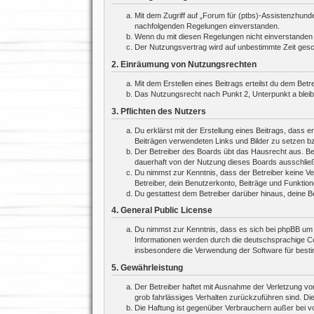
Mit dem Zugriff auf „Forum für (ptbs)-Assistenzhund
nachfolgenden Regelungen einverstanden.
Wenn du mit diesen Regelungen nicht einverstanden bi
Der Nutzungsvertrag wird auf unbestimmte Zeit gesch
2. Einräumung von Nutzungsrechten
Mit dem Erstellen eines Beitrags erteilst du dem Bet
Das Nutzungsrecht nach Punkt 2, Unterpunkt a blei
3. Pflichten des Nutzers
Du erklärst mit der Erstellung eines Beitrags, dass e
Beiträgen verwendeten Links und Bilder zu setzen b
Der Betreiber des Boards übt das Hausrecht aus. Be
dauerhaft von der Nutzung dieses Boards ausschließe
Du nimmst zur Kenntnis, dass der Betreiber keine Ver
Betreiber, dein Benutzerkonto, Beiträge und Funktion
Du gestattest dem Betreiber darüber hinaus, deine B
4. General Public License
Du nimmst zur Kenntnis, dass es sich bei phpBB um e
Informationen werden durch die deutschsprachige Co
insbesondere die Verwendung der Software für besti
5. Gewährleistung
Der Betreiber haftet mit Ausnahme der Verletzung von
grob fahrlässiges Verhalten zurückzuführen sind. Di
Die Haftung ist gegenüber Verbrauchern außer bei v