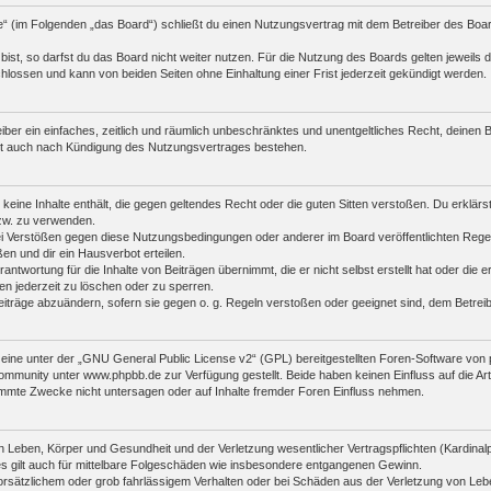
e“ (im Folgenden „das Board“) schließt du einen Nutzungsvertrag mit dem Betreiber des Board
st, so darfst du das Board nicht weiter nutzen. Für die Nutzung des Boards gelten jeweils di
lossen und kann von beiden Seiten ohne Einhaltung einer Frist jederzeit gekündigt werden.
reiber ein einfaches, zeitlich und räumlich unbeschränktes und unentgeltliches Recht, deine
bt auch nach Kündigung des Nutzungsvertrages bestehen.
r keine Inhalte enthält, die gegen geltendes Recht oder die guten Sitten verstoßen. Du erklär
zw. zu verwenden.
i Verstößen gegen diese Nutzungsbedingungen oder anderer im Board veröffentlichten Rege
n und dir ein Hausverbot erteilen.
antwortung für die Inhalte von Beiträgen übernimmt, die er nicht selbst erstellt hat oder die
en jederzeit zu löschen oder zu sperren.
eiträge abzuändern, sofern sie gegen o. g. Regeln verstoßen oder geeignet sind, dem Betre
ine unter der „
GNU General Public License v2
“ (GPL) bereitgestellten Foren-Software vo
mmunity unter www.phpbb.de zur Verfügung gestellt. Beide haben keinen Einfluss auf die Art
mmte Zwecke nicht untersagen oder auf Inhalte fremder Foren Einfluss nehmen.
 Leben, Körper und Gesundheit und der Verletzung wesentlicher Vertragspflichten (Kardinalpfl
es gilt auch für mittelbare Folgeschäden wie insbesondere entgangenen Gewinn.
orsätzlichem oder grob fahrlässigem Verhalten oder bei Schäden aus der Verletzung von Leb