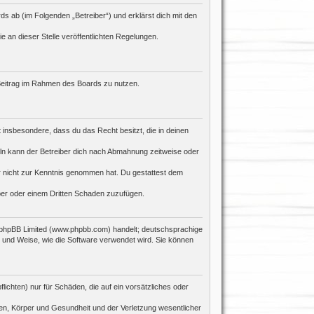
s ab (im Folgenden „Betreiber“) und erklärst dich mit den
e an dieser Stelle veröffentlichten Regelungen.
n Beitrag im Rahmen des Boards zu nutzen.
st insbesondere, dass du das Recht besitzt, die in deinen
ln kann der Betreiber dich nach Abmahnung zeitweise oder
 er nicht zur Kenntnis genommen hat. Du gestattest dem
iber oder einem Dritten Schaden zuzufügen.
n phpBB Limited (www.phpbb.com) handelt; deutschsprachige
 und Weise, wie die Software verwendet wird. Sie können
ichten) nur für Schäden, die auf ein vorsätzliches oder
en, Körper und Gesundheit und der Verletzung wesentlicher