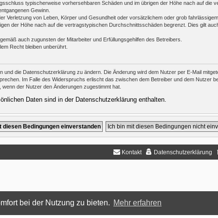
ertragsschluss typischerweise vorhersehbaren Schäden und im übrigen der Höhe nach auf die v
 entgangenen Gewinn.
er Verletzung von Leben, Körper und Gesundheit oder vorsätzlichem oder grob fahrlässigem 
en der Höhe nach auf die vertragstypischen Durchschnittsschäden begrenzt. Dies gilt auc
ngemäß auch zugunsten der Mitarbeiter und Erfüllungsgehilfen des Betreibers.
lem Recht bleiben unberührt.
en und die Datenschutzerklärung zu ändern. Die Änderung wird dem Nutzer per E-Mail mitgetei
prechen. Im Falle des Widerspruchs erlischt das zwischen dem Betreiber und dem Nutzer bes
h, wenn der Nutzer den Änderungen zugestimmt hat.
nlichen Daten sind in der Datenschutzerklärung enthalten.
Kontakt
Datenschutzerklärung
mfort bei der Nutzung zu bieten.
Mehr erfahren