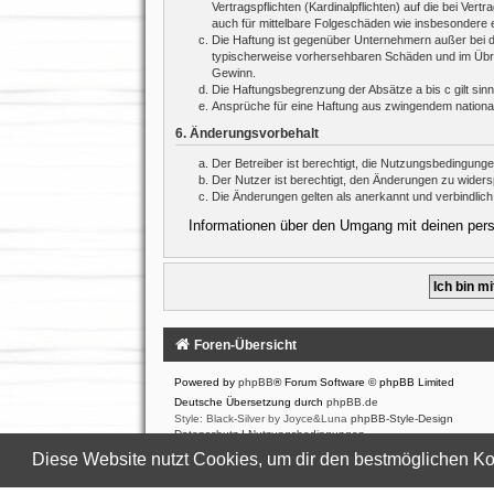
Vertragspflichten (Kardinalpflichten) auf die bei V
auch für mittelbare Folgeschäden wie insbesondere
Die Haftung ist gegenüber Unternehmern außer bei d
typischerweise vorhersehbaren Schäden und im Übrig
Gewinn.
Die Haftungsbegrenzung der Absätze a bis c gilt sin
Ansprüche für eine Haftung aus zwingendem nationa
6. Änderungsvorbehalt
Der Betreiber ist berechtigt, die Nutzungsbedingung
Der Nutzer ist berechtigt, den Änderungen zu widers
Die Änderungen gelten als anerkannt und verbindlic
Informationen über den Umgang mit deinen persö
Foren-Übersicht
Powered by
phpBB
® Forum Software © phpBB Limited
Deutsche Übersetzung durch
phpBB.de
Style: Black-Silver by Joyce&Luna
phpBB-Style-Design
Datenschutz
|
Nutzungsbedingungen
Diese Website nutzt Cookies, um dir den bestmöglichen Ko