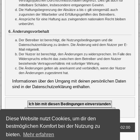
vertragstypischen Durchschnittsschäden begrenzt. Dies gilt auch für
mittelbare Schäden, insbesondere entgangenen Gewinn.
Die Haftungsbegrenzung der Absätze a bis c gilt sinngemäß auch
zugunsten der Mitarbeiter und Erfüllungsgehilfen des Betreibers.
Ansprüche für eine Haftung aus zwingendem nationalem Recht bleiben
unberührt.
6. Änderungsvorbehalt
Der Betreiber ist berechtigt, die Nutzungsbedingungen und die
Datenschutzerklärung zu ändern. Die Änderung wird dem Nutzer per E-
Mail mitgeteilt.
Der Nutzer ist berechtigt, den Änderungen zu widersprechen. Im Falle des
Widerspruchs erlischt das zwischen dem Betreiber und dem Nutzer
bestehende Vertragsverhältnis mit sofortiger Wirkung.
Die Änderungen gelten als anerkannt und verbindlich, wenn der Nutzer
den Änderungen zugestimmt hat.
Informationen über den Umgang mit deinen persönlichen Daten
sind in der Datenschutzerklärung enthalten.
Diese Website nutzt Cookies, um dir den
bestmöglichen Komfort bei der Nutzung zu
Foren-Übersicht
Alle Zeiten sind
UTC+02:00
bieten.
Mehr erfahren
Powered by
phpBB
® Forum Software © phpBB Limited