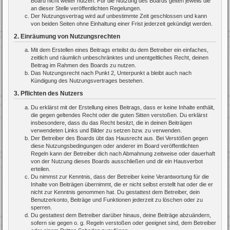
Board nicht weiter nutzen. Für die Nutzung des Boards gelten jeweils die
an dieser Stelle veröffentlichten Regelungen.
Der Nutzungsvertrag wird auf unbestimmte Zeit geschlossen und kann
von beiden Seiten ohne Einhaltung einer Frist jederzeit gekündigt werden.
2. Einräumung von Nutzungsrechten
Mit dem Erstellen eines Beitrags erteilst du dem Betreiber ein einfaches,
zeitlich und räumlich unbeschränktes und unentgeltliches Recht, deinen
Beitrag im Rahmen des Boards zu nutzen.
Das Nutzungsrecht nach Punkt 2, Unterpunkt a bleibt auch nach
Kündigung des Nutzungsvertrages bestehen.
3. Pflichten des Nutzers
Du erklärst mit der Erstellung eines Beitrags, dass er keine Inhalte enthält,
die gegen geltendes Recht oder die guten Sitten verstoßen. Du erklärst
insbesondere, dass du das Recht besitzt, die in deinen Beiträgen
verwendeten Links und Bilder zu setzen bzw. zu verwenden.
Der Betreiber des Boards übt das Hausrecht aus. Bei Verstößen gegen
diese Nutzungsbedingungen oder anderer im Board veröffentlichten
Regeln kann der Betreiber dich nach Abmahnung zeitweise oder dauerhaft
von der Nutzung dieses Boards ausschließen und dir ein Hausverbot
erteilen.
Du nimmst zur Kenntnis, dass der Betreiber keine Verantwortung für die
Inhalte von Beiträgen übernimmt, die er nicht selbst erstellt hat oder die er
nicht zur Kenntnis genommen hat. Du gestattest dem Betreiber, dein
Benutzerkonto, Beiträge und Funktionen jederzeit zu löschen oder zu
sperren.
Du gestattest dem Betreiber darüber hinaus, deine Beiträge abzuändern,
sofern sie gegen o. g. Regeln verstoßen oder geeignet sind, dem Betreiber