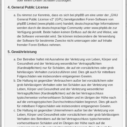
oder einem Dritten Schaden zuzufügen.
4. General Public License
Du nimmst zur Kenntnis, dass es sich bei phpBB um eine unter der „
GNU
General Public License v2
“ (GPL) bereitgestellten Foren-Software von
phpBB Limited (www.phpbb.com) handelt; deutschsprachige Informationen
werden durch die deutschsprachige Community unter www.phpbb.de zur
Verfügung gestellt. Beide haben keinen Einfluss auf die Art und Weise, wie
die Software verwendet wird. Sie können insbesondere die Verwendung
der Software für bestimmte Zwecke nicht untersagen oder auf Inhalte
fremder Foren Einfluss nehmen.
5. Gewährleistung
Der Betreiber haftet mit Ausnahme der Verletzung von Leben, Körper und
Gesundheit und der Verletzung wesentlicher Vertragspflichten
(Kardinalpflichten) nur für Schäden, die auf ein vorsätzliches oder grob
fahrlässiges Verhalten zurückzuführen sind. Dies gilt auch für mittelbare
Folgeschäden wie insbesondere entgangenen Gewinn.
Die Haftung ist gegenüber Verbrauchern außer bei vorsätzlichem oder
grob fahrlässigem Verhalten oder bei Schäden aus der Verletzung von
Leben, Körper und Gesundheit und der Verletzung wesentlicher
Vertragspflichten (Kardinalpflichten) auf die bei Vertragsschluss
typischerweise vorhersehbaren Schäden und im übrigen der Höhe nach
auf die vertragstypischen Durchschnittsschäden begrenzt. Dies gilt auch
für mittelbare Folgeschäden wie insbesondere entgangenen Gewinn.
Die Haftung ist gegenüber Unternehmern außer bei der Verletzung von
Leben, Körper und Gesundheit oder vorsätzlichem oder grob fahrlässigem
Verhalten des Betreibers auf die bei Vertragsschluss typischerweise
vorhersehbaren Schäden und im Übrigen der Höhe nach auf die