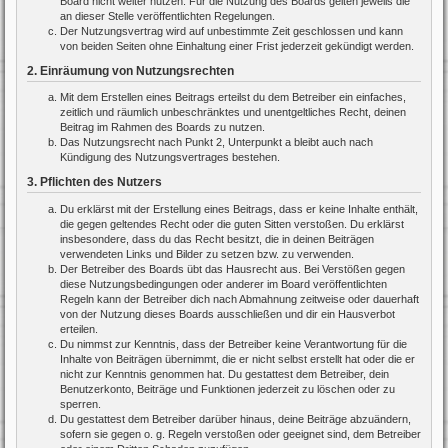
Board nicht weiter nutzen. Für die Nutzung des Boards gelten jeweils die
an dieser Stelle veröffentlichten Regelungen.
Der Nutzungsvertrag wird auf unbestimmte Zeit geschlossen und kann
von beiden Seiten ohne Einhaltung einer Frist jederzeit gekündigt werden.
2. Einräumung von Nutzungsrechten
Mit dem Erstellen eines Beitrags erteilst du dem Betreiber ein einfaches,
zeitlich und räumlich unbeschränktes und unentgeltliches Recht, deinen
Beitrag im Rahmen des Boards zu nutzen.
Das Nutzungsrecht nach Punkt 2, Unterpunkt a bleibt auch nach
Kündigung des Nutzungsvertrages bestehen.
3. Pflichten des Nutzers
Du erklärst mit der Erstellung eines Beitrags, dass er keine Inhalte enthält,
die gegen geltendes Recht oder die guten Sitten verstoßen. Du erklärst
insbesondere, dass du das Recht besitzt, die in deinen Beiträgen
verwendeten Links und Bilder zu setzen bzw. zu verwenden.
Der Betreiber des Boards übt das Hausrecht aus. Bei Verstößen gegen
diese Nutzungsbedingungen oder anderer im Board veröffentlichten
Regeln kann der Betreiber dich nach Abmahnung zeitweise oder dauerhaft
von der Nutzung dieses Boards ausschließen und dir ein Hausverbot
erteilen.
Du nimmst zur Kenntnis, dass der Betreiber keine Verantwortung für die
Inhalte von Beiträgen übernimmt, die er nicht selbst erstellt hat oder die er
nicht zur Kenntnis genommen hat. Du gestattest dem Betreiber, dein
Benutzerkonto, Beiträge und Funktionen jederzeit zu löschen oder zu
sperren.
Du gestattest dem Betreiber darüber hinaus, deine Beiträge abzuändern,
sofern sie gegen o. g. Regeln verstoßen oder geeignet sind, dem Betreiber