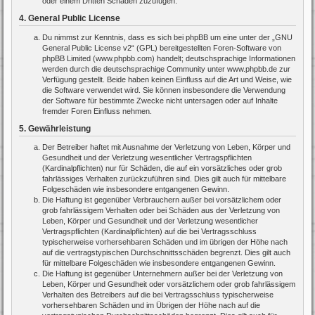
oder einem Dritten Schaden zuzufügen.
4. General Public License
Du nimmst zur Kenntnis, dass es sich bei phpBB um eine unter der „
GNU
General Public License v2
“ (GPL) bereitgestellten Foren-Software von
phpBB Limited (www.phpbb.com) handelt; deutschsprachige Informationen
werden durch die deutschsprachige Community unter www.phpbb.de zur
Verfügung gestellt. Beide haben keinen Einfluss auf die Art und Weise, wie
die Software verwendet wird. Sie können insbesondere die Verwendung
der Software für bestimmte Zwecke nicht untersagen oder auf Inhalte
fremder Foren Einfluss nehmen.
5. Gewährleistung
Der Betreiber haftet mit Ausnahme der Verletzung von Leben, Körper und
Gesundheit und der Verletzung wesentlicher Vertragspflichten
(Kardinalpflichten) nur für Schäden, die auf ein vorsätzliches oder grob
fahrlässiges Verhalten zurückzuführen sind. Dies gilt auch für mittelbare
Folgeschäden wie insbesondere entgangenen Gewinn.
Die Haftung ist gegenüber Verbrauchern außer bei vorsätzlichem oder
grob fahrlässigem Verhalten oder bei Schäden aus der Verletzung von
Leben, Körper und Gesundheit und der Verletzung wesentlicher
Vertragspflichten (Kardinalpflichten) auf die bei Vertragsschluss
typischerweise vorhersehbaren Schäden und im übrigen der Höhe nach
auf die vertragstypischen Durchschnittsschäden begrenzt. Dies gilt auch
für mittelbare Folgeschäden wie insbesondere entgangenen Gewinn.
Die Haftung ist gegenüber Unternehmern außer bei der Verletzung von
Leben, Körper und Gesundheit oder vorsätzlichem oder grob fahrlässigem
Verhalten des Betreibers auf die bei Vertragsschluss typischerweise
vorhersehbaren Schäden und im Übrigen der Höhe nach auf die