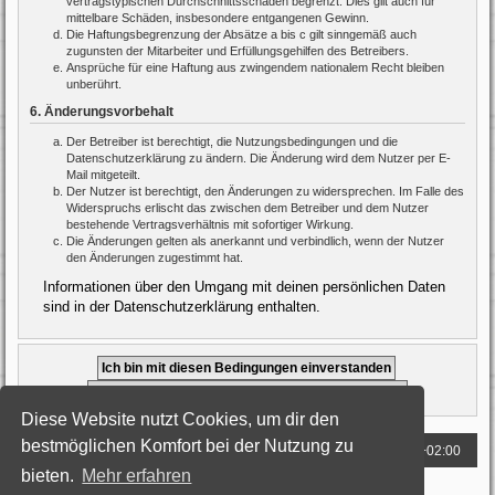
vertragstypischen Durchschnittsschäden begrenzt. Dies gilt auch für
mittelbare Schäden, insbesondere entgangenen Gewinn.
Die Haftungsbegrenzung der Absätze a bis c gilt sinngemäß auch
zugunsten der Mitarbeiter und Erfüllungsgehilfen des Betreibers.
Ansprüche für eine Haftung aus zwingendem nationalem Recht bleiben
unberührt.
6. Änderungsvorbehalt
Der Betreiber ist berechtigt, die Nutzungsbedingungen und die
Datenschutzerklärung zu ändern. Die Änderung wird dem Nutzer per E-
Mail mitgeteilt.
Der Nutzer ist berechtigt, den Änderungen zu widersprechen. Im Falle des
Widerspruchs erlischt das zwischen dem Betreiber und dem Nutzer
bestehende Vertragsverhältnis mit sofortiger Wirkung.
Die Änderungen gelten als anerkannt und verbindlich, wenn der Nutzer
den Änderungen zugestimmt hat.
Informationen über den Umgang mit deinen persönlichen Daten
sind in der Datenschutzerklärung enthalten.
Diese Website nutzt Cookies, um dir den
bestmöglichen Komfort bei der Nutzung zu
Foren-Übersicht
Alle Zeiten sind
UTC+02:00
bieten.
Mehr erfahren
Powered by
phpBB
® Forum Software © phpBB Limited