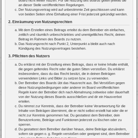
Board nicht weiter nutzen. Für die Nutzung des Boards gelten jeweils die
an dieser Stelle veröffentlichten Regelungen.
Der Nutzungsvertrag wird auf unbestimmte Zeit geschlossen und kann
von beiden Seiten ohne Einhaltung einer Frist jederzeit gekündigt werden.
2. Einräumung von Nutzungsrechten
Mit dem Erstellen eines Beitrags erteilst du dem Betreiber ein einfaches,
zeitlich und räumlich unbeschränktes und unentgeltliches Recht, deinen
Beitrag im Rahmen des Boards zu nutzen.
Das Nutzungsrecht nach Punkt 2, Unterpunkt a bleibt auch nach
Kündigung des Nutzungsvertrages bestehen.
3. Pflichten des Nutzers
Du erklärst mit der Erstellung eines Beitrags, dass er keine Inhalte enthält,
die gegen geltendes Recht oder die guten Sitten verstoßen. Du erklärst
insbesondere, dass du das Recht besitzt, die in deinen Beiträgen
verwendeten Links und Bilder zu setzen bzw. zu verwenden.
Der Betreiber des Boards übt das Hausrecht aus. Bei Verstößen gegen
diese Nutzungsbedingungen oder anderer im Board veröffentlichten
Regeln kann der Betreiber dich nach Abmahnung zeitweise oder dauerhaft
von der Nutzung dieses Boards ausschließen und dir ein Hausverbot
erteilen.
Du nimmst zur Kenntnis, dass der Betreiber keine Verantwortung für die
Inhalte von Beiträgen übernimmt, die er nicht selbst erstellt hat oder die er
nicht zur Kenntnis genommen hat. Du gestattest dem Betreiber, dein
Benutzerkonto, Beiträge und Funktionen jederzeit zu löschen oder zu
sperren.
Du gestattest dem Betreiber darüber hinaus, deine Beiträge abzuändern,
sofern sie gegen o. g. Regeln verstoßen oder geeignet sind, dem Betreiber