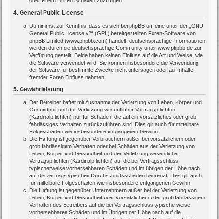
oder einem Dritten Schaden zuzufügen.
4. General Public License
Du nimmst zur Kenntnis, dass es sich bei phpBB um eine unter der „
GNU
General Public License v2
“ (GPL) bereitgestellten Foren-Software von
phpBB Limited (www.phpbb.com) handelt; deutschsprachige Informationen
werden durch die deutschsprachige Community unter www.phpbb.de zur
Verfügung gestellt. Beide haben keinen Einfluss auf die Art und Weise, wie
die Software verwendet wird. Sie können insbesondere die Verwendung
der Software für bestimmte Zwecke nicht untersagen oder auf Inhalte
fremder Foren Einfluss nehmen.
5. Gewährleistung
Der Betreiber haftet mit Ausnahme der Verletzung von Leben, Körper und
Gesundheit und der Verletzung wesentlicher Vertragspflichten
(Kardinalpflichten) nur für Schäden, die auf ein vorsätzliches oder grob
fahrlässiges Verhalten zurückzuführen sind. Dies gilt auch für mittelbare
Folgeschäden wie insbesondere entgangenen Gewinn.
Die Haftung ist gegenüber Verbrauchern außer bei vorsätzlichem oder
grob fahrlässigem Verhalten oder bei Schäden aus der Verletzung von
Leben, Körper und Gesundheit und der Verletzung wesentlicher
Vertragspflichten (Kardinalpflichten) auf die bei Vertragsschluss
typischerweise vorhersehbaren Schäden und im übrigen der Höhe nach
auf die vertragstypischen Durchschnittsschäden begrenzt. Dies gilt auch
für mittelbare Folgeschäden wie insbesondere entgangenen Gewinn.
Die Haftung ist gegenüber Unternehmern außer bei der Verletzung von
Leben, Körper und Gesundheit oder vorsätzlichem oder grob fahrlässigem
Verhalten des Betreibers auf die bei Vertragsschluss typischerweise
vorhersehbaren Schäden und im Übrigen der Höhe nach auf die