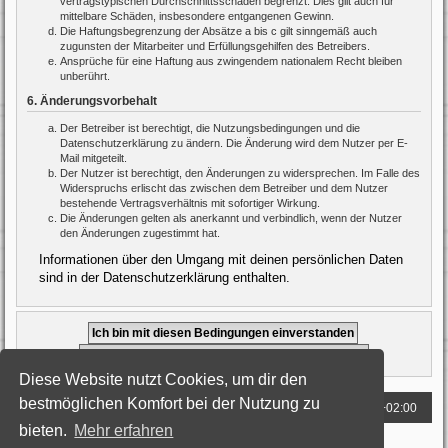
vertragstypischen Durchschnittsschäden begrenzt. Dies gilt auch für
mittelbare Schäden, insbesondere entgangenen Gewinn.
Die Haftungsbegrenzung der Absätze a bis c gilt sinngemäß auch
zugunsten der Mitarbeiter und Erfüllungsgehilfen des Betreibers.
Ansprüche für eine Haftung aus zwingendem nationalem Recht bleiben
unberührt.
6. Änderungsvorbehalt
Der Betreiber ist berechtigt, die Nutzungsbedingungen und die
Datenschutzerklärung zu ändern. Die Änderung wird dem Nutzer per E-
Mail mitgeteilt.
Der Nutzer ist berechtigt, den Änderungen zu widersprechen. Im Falle des
Widerspruchs erlischt das zwischen dem Betreiber und dem Nutzer
bestehende Vertragsverhältnis mit sofortiger Wirkung.
Die Änderungen gelten als anerkannt und verbindlich, wenn der Nutzer
den Änderungen zugestimmt hat.
Informationen über den Umgang mit deinen persönlichen Daten
sind in der Datenschutzerklärung enthalten.
Diese Website nutzt Cookies, um dir den
bestmöglichen Komfort bei der Nutzung zu
Foren-Übersicht
Alle Zeiten sind
UTC+02:00
bieten.
Mehr erfahren
Powered by
phpBB
® Forum Software © phpBB Limited