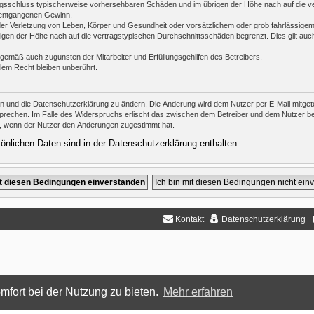
ertragsschluss typischerweise vorhersehbaren Schäden und im übrigen der Höhe nach auf die v
 entgangenen Gewinn.
er Verletzung von Leben, Körper und Gesundheit oder vorsätzlichem oder grob fahrlässigem 
en der Höhe nach auf die vertragstypischen Durchschnittsschäden begrenzt. Dies gilt auc
ngemäß auch zugunsten der Mitarbeiter und Erfüllungsgehilfen des Betreibers.
lem Recht bleiben unberührt.
en und die Datenschutzerklärung zu ändern. Die Änderung wird dem Nutzer per E-Mail mitgetei
prechen. Im Falle des Widerspruchs erlischt das zwischen dem Betreiber und dem Nutzer bes
h, wenn der Nutzer den Änderungen zugestimmt hat.
nlichen Daten sind in der Datenschutzerklärung enthalten.
Kontakt
Datenschutzerklärung
mfort bei der Nutzung zu bieten.
Mehr erfahren