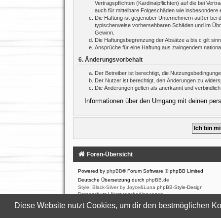
Vertragspflichten (Kardinalpflichten) auf die bei V
auch für mittelbare Folgeschäden wie insbesondere
Die Haftung ist gegenüber Unternehmern außer bei d
typischerweise vorhersehbaren Schäden und im Übrig
Gewinn.
Die Haftungsbegrenzung der Absätze a bis c gilt sin
Ansprüche für eine Haftung aus zwingendem nationa
6. Änderungsvorbehalt
Der Betreiber ist berechtigt, die Nutzungsbedingung
Der Nutzer ist berechtigt, den Änderungen zu widers
Die Änderungen gelten als anerkannt und verbindlic
Informationen über den Umgang mit deinen persö
Foren-Übersicht
Powered by
phpBB
® Forum Software © phpBB Limited
Deutsche Übersetzung durch
phpBB.de
Style: Black-Silver by Joyce&Luna
phpBB-Style-Design
Datenschutz
|
Nutzungsbedingungen
Diese Website nutzt Cookies, um dir den bestmöglichen Ko