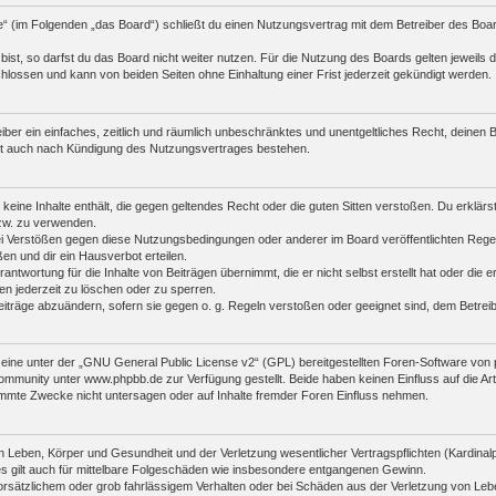
e“ (im Folgenden „das Board“) schließt du einen Nutzungsvertrag mit dem Betreiber des Board
st, so darfst du das Board nicht weiter nutzen. Für die Nutzung des Boards gelten jeweils di
lossen und kann von beiden Seiten ohne Einhaltung einer Frist jederzeit gekündigt werden.
reiber ein einfaches, zeitlich und räumlich unbeschränktes und unentgeltliches Recht, deine
bt auch nach Kündigung des Nutzungsvertrages bestehen.
r keine Inhalte enthält, die gegen geltendes Recht oder die guten Sitten verstoßen. Du erklär
zw. zu verwenden.
i Verstößen gegen diese Nutzungsbedingungen oder anderer im Board veröffentlichten Rege
n und dir ein Hausverbot erteilen.
antwortung für die Inhalte von Beiträgen übernimmt, die er nicht selbst erstellt hat oder die
en jederzeit zu löschen oder zu sperren.
eiträge abzuändern, sofern sie gegen o. g. Regeln verstoßen oder geeignet sind, dem Betre
ine unter der „
GNU General Public License v2
“ (GPL) bereitgestellten Foren-Software vo
mmunity unter www.phpbb.de zur Verfügung gestellt. Beide haben keinen Einfluss auf die Art
mmte Zwecke nicht untersagen oder auf Inhalte fremder Foren Einfluss nehmen.
 Leben, Körper und Gesundheit und der Verletzung wesentlicher Vertragspflichten (Kardinalpfl
es gilt auch für mittelbare Folgeschäden wie insbesondere entgangenen Gewinn.
orsätzlichem oder grob fahrlässigem Verhalten oder bei Schäden aus der Verletzung von Leb