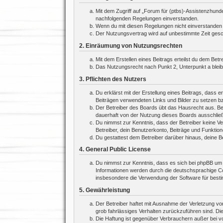
Mit dem Zugriff auf „Forum für (ptbs)-Assistenzhund
nachfolgenden Regelungen einverstanden.
Wenn du mit diesen Regelungen nicht einverstanden bi
Der Nutzungsvertrag wird auf unbestimmte Zeit gesch
2. Einräumung von Nutzungsrechten
Mit dem Erstellen eines Beitrags erteilst du dem Bet
Das Nutzungsrecht nach Punkt 2, Unterpunkt a blei
3. Pflichten des Nutzers
Du erklärst mit der Erstellung eines Beitrags, dass e
Beiträgen verwendeten Links und Bilder zu setzen b
Der Betreiber des Boards übt das Hausrecht aus. Be
dauerhaft von der Nutzung dieses Boards ausschließe
Du nimmst zur Kenntnis, dass der Betreiber keine Ver
Betreiber, dein Benutzerkonto, Beiträge und Funktion
Du gestattest dem Betreiber darüber hinaus, deine B
4. General Public License
Du nimmst zur Kenntnis, dass es sich bei phpBB um e
Informationen werden durch die deutschsprachige Co
insbesondere die Verwendung der Software für besti
5. Gewährleistung
Der Betreiber haftet mit Ausnahme der Verletzung von
grob fahrlässiges Verhalten zurückzuführen sind. Di
Die Haftung ist gegenüber Verbrauchern außer bei v