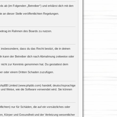
s ab (im Folgenden „Betreiber“) und erklärst dich mit den
e an dieser Stelle veröffentlichten Regelungen.
n Beitrag im Rahmen des Boards zu nutzen.
st insbesondere, dass du das Recht besitzt, die in deinen
ln kann der Betreiber dich nach Abmahnung zeitweise oder
 er nicht zur Kenntnis genommen hat. Du gestattest dem
iber oder einem Dritten Schaden zuzufügen.
n phpBB Limited (www.phpbb.com) handelt; deutschsprachige
 und Weise, wie die Software verwendet wird. Sie können
ichten) nur für Schäden, die auf ein vorsätzliches oder
en, Körper und Gesundheit und der Verletzung wesentlicher