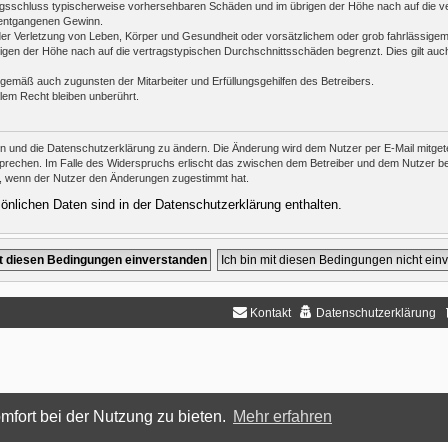
ertragsschluss typischerweise vorhersehbaren Schäden und im übrigen der Höhe nach auf die v
 entgangenen Gewinn.
er Verletzung von Leben, Körper und Gesundheit oder vorsätzlichem oder grob fahrlässigem 
en der Höhe nach auf die vertragstypischen Durchschnittsschäden begrenzt. Dies gilt auc
ngemäß auch zugunsten der Mitarbeiter und Erfüllungsgehilfen des Betreibers.
lem Recht bleiben unberührt.
en und die Datenschutzerklärung zu ändern. Die Änderung wird dem Nutzer per E-Mail mitgetei
prechen. Im Falle des Widerspruchs erlischt das zwischen dem Betreiber und dem Nutzer bes
h, wenn der Nutzer den Änderungen zugestimmt hat.
nlichen Daten sind in der Datenschutzerklärung enthalten.
Kontakt
Datenschutzerklärung
mfort bei der Nutzung zu bieten.
Mehr erfahren