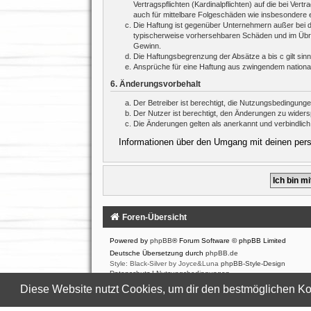
Vertragspflichten (Kardinalpflichten) auf die bei V
auch für mittelbare Folgeschäden wie insbesondere
Die Haftung ist gegenüber Unternehmern außer bei d
typischerweise vorhersehbaren Schäden und im Übrig
Gewinn.
Die Haftungsbegrenzung der Absätze a bis c gilt sin
Ansprüche für eine Haftung aus zwingendem nationa
6. Änderungsvorbehalt
Der Betreiber ist berechtigt, die Nutzungsbedingung
Der Nutzer ist berechtigt, den Änderungen zu widers
Die Änderungen gelten als anerkannt und verbindlic
Informationen über den Umgang mit deinen persö
Foren-Übersicht
Powered by
phpBB
® Forum Software © phpBB Limited
Deutsche Übersetzung durch
phpBB.de
Style: Black-Silver by Joyce&Luna
phpBB-Style-Design
Datenschutz
|
Nutzungsbedingungen
Diese Website nutzt Cookies, um dir den bestmöglichen Ko