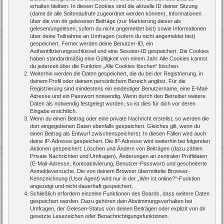
erhalten bleiben. In diesen Cookies sind die aktuelle ID deiner Sitzung
(damit dir alle Seitenaufrufe zugeordnet werden können), Informationen
über die von dir gelesenen Beiträge (zur Markierung dieser als
gelesen/ungelesen; sofern du nicht angemeldet bist) sowie Informationen
über deine Teilnahme an Umfragen (sofern du nicht angemeldet bist)
gespeichert. Ferner werden deine Benutzer-ID, ein
Authentifizierungsschlüssel und eine Session-ID gespeichert. Die Cookies
haben standardmäßig eine Gültigkeit von einem Jahr. Alle Cookies kannst
du jederzeit über die Funktion „Alle Cookies löschen“ löschen.
Weiterhin werden die Daten gespeichert, die du bei der Registrierung, in
deinem Profil oder deinem persönlichem Bereich angibst. Für die
Registrierung sind mindestens ein eindeutiger Benutzername, eine E-Mail-
Adresse und ein Passwort notwendig. Wenn durch den Betreiber weitere
Daten als notwendig festgelegt wurden, so ist dies für dich vor deren
Eingabe ersichtlich.
Wenn du einen Beitrag oder eine private Nachricht erstellst, so werden die
dort eingegebenen Daten ebenfalls gespeichert. Gleiches gilt, wenn du
einen Beitrag als Entwurf zwischenspeicherst. In diesen Fällen wird auch
deine IP-Adresse gespeichert. Die IP-Adresse wird weiterhin bei folgenden
Aktionen gespeichert: Löschen und Ändern von Beiträgen (dazu zählen
Private Nachrichten und Umfragen), Änderungen an zentralen Profildaten
(E-Mail-Adresse, Kontoaktivierung, Benutzer-Passwort) und gescheiterte
Anmeldeversuche. Die von deinem Browser übermittelte Browser-
Kennzeichnung (User Agent) wird nur in der „Wer ist online?“-Funktion
angezeigt und nicht dauerhaft gespeichert.
Schließlich erfordern einzelne Funktionen des Boards, dass weitere Daten
gespeichert werden. Dazu gehören dein Abstimmungsverhalten bei
Umfragen, der Gelesen-Status von deinen Beiträgen oder explizit von dir
gesetzte Lesezeichen oder Benachrichtigungsfunktionen.