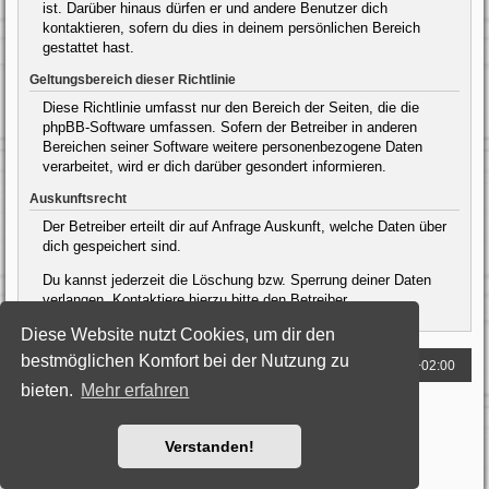
ist. Darüber hinaus dürfen er und andere Benutzer dich
kontaktieren, sofern du dies in deinem persönlichen Bereich
gestattet hast.
Geltungsbereich dieser Richtlinie
Diese Richtlinie umfasst nur den Bereich der Seiten, die die
phpBB-Software umfassen. Sofern der Betreiber in anderen
Bereichen seiner Software weitere personenbezogene Daten
verarbeitet, wird er dich darüber gesondert informieren.
Auskunftsrecht
Der Betreiber erteilt dir auf Anfrage Auskunft, welche Daten über
dich gespeichert sind.
Du kannst jederzeit die Löschung bzw. Sperrung deiner Daten
verlangen. Kontaktiere hierzu bitte den Betreiber.
Diese Website nutzt Cookies, um dir den
bestmöglichen Komfort bei der Nutzung zu
Foren-Übersicht
Alle Zeiten sind
UTC+02:00
bieten.
Mehr erfahren
Powered by
phpBB
® Forum Software © phpBB Limited
Deutsche Übersetzung durch
phpBB.de
Style: Black-Silver by Joyce&Luna
phpBB-Style-Design
Verstanden!
Datenschutz
|
Nutzungsbedingungen