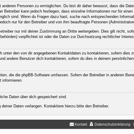
anderen Personen zu ermöglichen. Du bist dir daher bewusst, dass die Daten d
Der Betreiber kann jedoch festlegen, dass einzelne Informationen nur für eine
ugänglich sind. Wenn du Fragen dazu hast, suche nach entsprechenden Informat
jedoch nur für den Betreiber und von ihm beauftragte Personen (Administrator
treiber nur mit deiner Zustimmung an Dritte weitergeben. Dies gilt nicht, sof
ehörden) verpflichtet ist oder die Daten zur Durchsetzung rechtlicher Interess
h unter den von dir angegebenen Kontaktdaten zu kontaktieren, sofern dies zu
 und andere Benutzer dich kontaktieren, sofern du dies in deinem persönlichen
eiten, die die phpBB-Software umfassen. Sofern der Betreiber in anderen Ber
t informieren.
welche Daten über dich gespeichert sind.
deiner Daten verlangen. Kontaktiere hierzu bitte den Betreiber.
Kontakt
Datenschutzerklärung