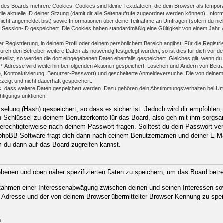
des Boards mehrere Cookies. Cookies sind kleine Textdateien, die dein Browser als temporä
ie aktuelle ID deiner Sitzung (damit dir alle Seitenaufrufe zugeordnet werden können), Infor
nicht angemeldet bist) sowie Informationen über deine Teilnahme an Umfragen (sofern du nic
e Session-ID gespeichert. Die Cookies haben standardmäßig eine Gültigkeit von einem Jahr. Al
er Registrierung, in deinem Profil oder deinem persönlichem Bereich angibst. Für die Regist
h den Betreiber weitere Daten als notwendig festgelegt wurden, so ist dies für dich vor der
stellst, so werden die dort eingegebenen Daten ebenfalls gespeichert. Gleiches gilt, wenn du
IP-Adresse wird weiterhin bei folgenden Aktionen gespeichert: Löschen und Ändern von Beit
se, Kontoaktivierung, Benutzer-Passwort) und gescheiterte Anmeldeversuche. Die von deine
ezeigt und nicht dauerhaft gespeichert.
ds, dass weitere Daten gespeichert werden. Dazu gehören dein Abstimmungsverhalten bei Um
chtigungsfunktionen.
elung (Hash) gespeichert, so dass es sicher ist. Jedoch wird dir empfohlen, 
 Schlüssel zu deinem Benutzerkonto für das Board, also geh mit ihm sorgsam
 berechtigterweise nach deinem Passwort fragen. Solltest du dein Passwort ve
phpBB-Software fragt dich dann nach deinem Benutzernamen und deiner E-Ma
m du dann auf das Board zugreifen kannst.
gebenen und oben näher spezifizierten Daten zu speichern, um das Board betr
m Rahmen einer Interessenabwägung zwischen deinen und seinen Interessen sow
-Adresse und der von deinem Browser übermittelter Browser-Kennung zu spei
n