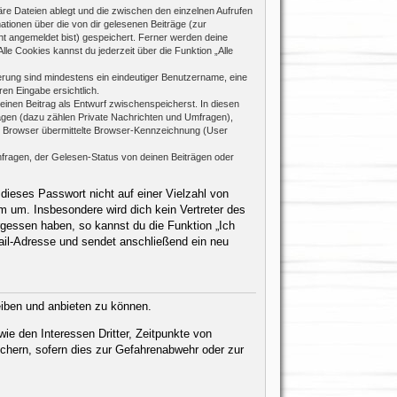
re Dateien ablegt und die zwischen den einzelnen Aufrufen
mationen über die von dir gelesenen Beiträge (zur
ht angemeldet bist) gespeichert. Ferner werden deine
le Cookies kannst du jederzeit über die Funktion „Alle
rierung sind mindestens ein eindeutiger Benutzername, eine
en Eingabe ersichtlich.
 einen Beitrag als Entwurf zwischenspeicherst. In diesen
rägen (dazu zählen Private Nachrichten und Umfragen),
m Browser übermittelte Browser-Kennzeichnung (User
fragen, der Gelesen-Status von deinen Beiträgen oder
dieses Passwort nicht auf einer Vielzahl von
 um. Insbesondere wird dich kein Vertreter des
rgessen haben, so kannst du die Funktion „Ich
il-Adresse und sendet anschließend ein neu
eiben und anbieten zu können.
ie den Interessen Dritter, Zeitpunkte von
chern, sofern dies zur Gefahrenabwehr oder zur