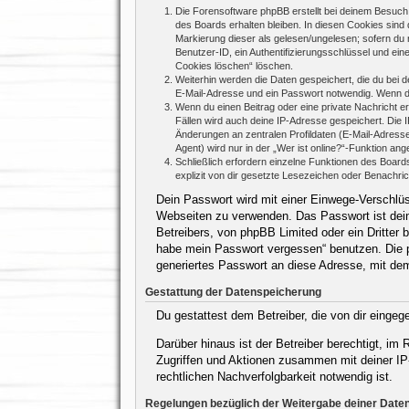
Die Forensoftware phpBB erstellt bei deinem Besuch 
des Boards erhalten bleiben. In diesen Cookies sind d
Markierung dieser als gelesen/ungelesen; sofern du 
Benutzer-ID, ein Authentifizierungsschlüssel und ein
Cookies löschen“ löschen.
Weiterhin werden die Daten gespeichert, die du bei d
E-Mail-Adresse und ein Passwort notwendig. Wenn durc
Wenn du einen Beitrag oder eine private Nachricht er
Fällen wird auch deine IP-Adresse gespeichert. Die 
Änderungen an zentralen Profildaten (E-Mail-Adres
Agent) wird nur in der „Wer ist online?“-Funktion ang
Schließlich erfordern einzelne Funktionen des Boar
explizit von dir gesetzte Lesezeichen oder Benachri
Dein Passwort wird mit einer Einwege-Verschlüss
Webseiten zu verwenden. Das Passwort ist dein
Betreibers, von phpBB Limited oder ein Dritter
habe mein Passwort vergessen“ benutzen. Die 
generiertes Passwort an diese Adresse, mit de
Gestattung der Datenspeicherung
Du gestattest dem Betreiber, die von dir einge
Darüber hinaus ist der Betreiber berechtigt, i
Zugriffen und Aktionen zusammen mit deiner IP
rechtlichen Nachverfolgbarkeit notwendig ist.
Regelungen bezüglich der Weitergabe deiner Date