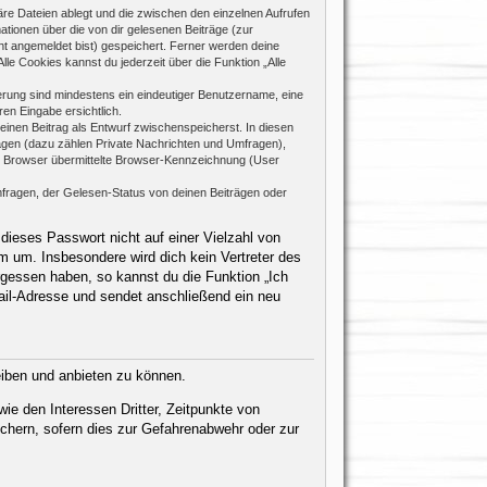
re Dateien ablegt und die zwischen den einzelnen Aufrufen
mationen über die von dir gelesenen Beiträge (zur
ht angemeldet bist) gespeichert. Ferner werden deine
le Cookies kannst du jederzeit über die Funktion „Alle
rierung sind mindestens ein eindeutiger Benutzername, eine
en Eingabe ersichtlich.
 einen Beitrag als Entwurf zwischenspeicherst. In diesen
rägen (dazu zählen Private Nachrichten und Umfragen),
m Browser übermittelte Browser-Kennzeichnung (User
fragen, der Gelesen-Status von deinen Beiträgen oder
dieses Passwort nicht auf einer Vielzahl von
 um. Insbesondere wird dich kein Vertreter des
rgessen haben, so kannst du die Funktion „Ich
il-Adresse und sendet anschließend ein neu
eiben und anbieten zu können.
ie den Interessen Dritter, Zeitpunkte von
chern, sofern dies zur Gefahrenabwehr oder zur