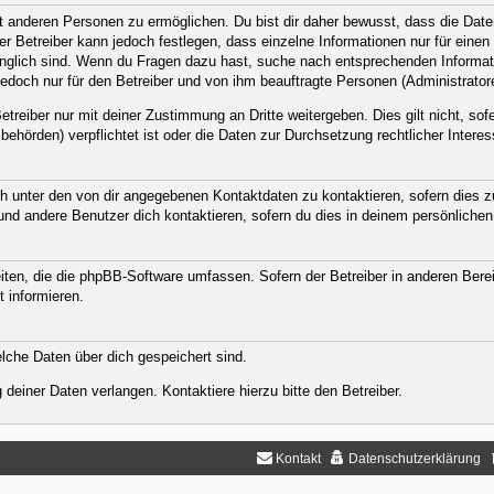
anderen Personen zu ermöglichen. Du bist dir daher bewusst, dass die Daten d
Der Betreiber kann jedoch festlegen, dass einzelne Informationen nur für eine
ugänglich sind. Wenn du Fragen dazu hast, suche nach entsprechenden Informat
jedoch nur für den Betreiber und von ihm beauftragte Personen (Administrator
treiber nur mit deiner Zustimmung an Dritte weitergeben. Dies gilt nicht, sof
ehörden) verpflichtet ist oder die Daten zur Durchsetzung rechtlicher Interess
h unter den von dir angegebenen Kontaktdaten zu kontaktieren, sofern dies zu
 und andere Benutzer dich kontaktieren, sofern du dies in deinem persönlichen
eiten, die die phpBB-Software umfassen. Sofern der Betreiber in anderen Ber
t informieren.
welche Daten über dich gespeichert sind.
deiner Daten verlangen. Kontaktiere hierzu bitte den Betreiber.
Kontakt
Datenschutzerklärung