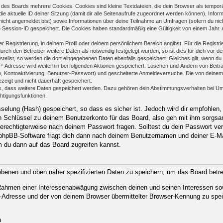
des Boards mehrere Cookies. Cookies sind kleine Textdateien, die dein Browser als temporä
ie aktuelle ID deiner Sitzung (damit dir alle Seitenaufrufe zugeordnet werden können), Infor
nicht angemeldet bist) sowie Informationen über deine Teilnahme an Umfragen (sofern du nic
e Session-ID gespeichert. Die Cookies haben standardmäßig eine Gültigkeit von einem Jahr. Al
er Registrierung, in deinem Profil oder deinem persönlichem Bereich angibst. Für die Regist
h den Betreiber weitere Daten als notwendig festgelegt wurden, so ist dies für dich vor der
stellst, so werden die dort eingegebenen Daten ebenfalls gespeichert. Gleiches gilt, wenn du
IP-Adresse wird weiterhin bei folgenden Aktionen gespeichert: Löschen und Ändern von Beit
se, Kontoaktivierung, Benutzer-Passwort) und gescheiterte Anmeldeversuche. Die von deine
ezeigt und nicht dauerhaft gespeichert.
ds, dass weitere Daten gespeichert werden. Dazu gehören dein Abstimmungsverhalten bei Um
chtigungsfunktionen.
elung (Hash) gespeichert, so dass es sicher ist. Jedoch wird dir empfohlen, 
 Schlüssel zu deinem Benutzerkonto für das Board, also geh mit ihm sorgsam
 berechtigterweise nach deinem Passwort fragen. Solltest du dein Passwort ve
phpBB-Software fragt dich dann nach deinem Benutzernamen und deiner E-Ma
m du dann auf das Board zugreifen kannst.
gebenen und oben näher spezifizierten Daten zu speichern, um das Board betr
m Rahmen einer Interessenabwägung zwischen deinen und seinen Interessen sow
-Adresse und der von deinem Browser übermittelter Browser-Kennung zu spei
n