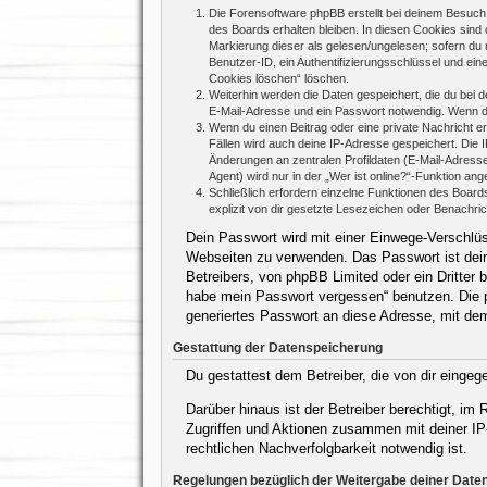
Die Forensoftware phpBB erstellt bei deinem Besuch 
des Boards erhalten bleiben. In diesen Cookies sind d
Markierung dieser als gelesen/ungelesen; sofern du 
Benutzer-ID, ein Authentifizierungsschlüssel und ein
Cookies löschen“ löschen.
Weiterhin werden die Daten gespeichert, die du bei d
E-Mail-Adresse und ein Passwort notwendig. Wenn durc
Wenn du einen Beitrag oder eine private Nachricht er
Fällen wird auch deine IP-Adresse gespeichert. Die 
Änderungen an zentralen Profildaten (E-Mail-Adres
Agent) wird nur in der „Wer ist online?“-Funktion ang
Schließlich erfordern einzelne Funktionen des Boar
explizit von dir gesetzte Lesezeichen oder Benachri
Dein Passwort wird mit einer Einwege-Verschlüss
Webseiten zu verwenden. Das Passwort ist dein
Betreibers, von phpBB Limited oder ein Dritter
habe mein Passwort vergessen“ benutzen. Die 
generiertes Passwort an diese Adresse, mit de
Gestattung der Datenspeicherung
Du gestattest dem Betreiber, die von dir einge
Darüber hinaus ist der Betreiber berechtigt, i
Zugriffen und Aktionen zusammen mit deiner IP
rechtlichen Nachverfolgbarkeit notwendig ist.
Regelungen bezüglich der Weitergabe deiner Date