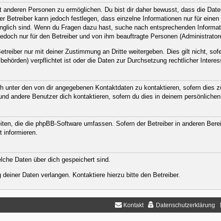
anderen Personen zu ermöglichen. Du bist dir daher bewusst, dass die Daten d
Der Betreiber kann jedoch festlegen, dass einzelne Informationen nur für eine
ugänglich sind. Wenn du Fragen dazu hast, suche nach entsprechenden Informat
jedoch nur für den Betreiber und von ihm beauftragte Personen (Administrator
treiber nur mit deiner Zustimmung an Dritte weitergeben. Dies gilt nicht, sof
ehörden) verpflichtet ist oder die Daten zur Durchsetzung rechtlicher Interess
h unter den von dir angegebenen Kontaktdaten zu kontaktieren, sofern dies zu
 und andere Benutzer dich kontaktieren, sofern du dies in deinem persönlichen
eiten, die die phpBB-Software umfassen. Sofern der Betreiber in anderen Ber
t informieren.
welche Daten über dich gespeichert sind.
deiner Daten verlangen. Kontaktiere hierzu bitte den Betreiber.
Kontakt
Datenschutzerklärung