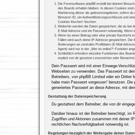
Die Forensoftware phpBB erstellt bei deinem Besuch 
des Boards erhalten bleiben. In diesen Cookies sind d
Markierung dieser als gelesen/ungelesen; sofern du 
Benutzer-ID, ein Authentifizierungsschlüssel und ein
Cookies löschen“ löschen.
Weiterhin werden die Daten gespeichert, die du bei d
E-Mail-Adresse und ein Passwort notwendig. Wenn durc
Wenn du einen Beitrag oder eine private Nachricht er
Fällen wird auch deine IP-Adresse gespeichert. Die 
Änderungen an zentralen Profildaten (E-Mail-Adres
Agent) wird nur in der „Wer ist online?“-Funktion ang
Schließlich erfordern einzelne Funktionen des Boar
explizit von dir gesetzte Lesezeichen oder Benachri
Dein Passwort wird mit einer Einwege-Verschlüss
Webseiten zu verwenden. Das Passwort ist dein
Betreibers, von phpBB Limited oder ein Dritter
habe mein Passwort vergessen“ benutzen. Die 
generiertes Passwort an diese Adresse, mit de
Gestattung der Datenspeicherung
Du gestattest dem Betreiber, die von dir einge
Darüber hinaus ist der Betreiber berechtigt, i
Zugriffen und Aktionen zusammen mit deiner IP
rechtlichen Nachverfolgbarkeit notwendig ist.
Regelungen bezüglich der Weitergabe deiner Date