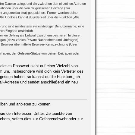
re Dateien ablegt und die zwischen den einzelnen Aufrufen
mationen über die von dir gelesenen Beiträge (zur
ht angemeldet bist) gespeichert. Ferner werden deine
le Cookies kannst du jederzeit über die Funktion „Alle
rierung sind mindestens ein eindeutiger Benutzername, eine
en Eingabe ersichtlich.
 einen Beitrag als Entwurf zwischenspeicherst. In diesen
rägen (dazu zählen Private Nachrichten und Umfragen),
m Browser übermittelte Browser-Kennzeichnung (User
fragen, der Gelesen-Status von deinen Beiträgen oder
dieses Passwort nicht auf einer Vielzahl von
 um. Insbesondere wird dich kein Vertreter des
rgessen haben, so kannst du die Funktion „Ich
il-Adresse und sendet anschließend ein neu
eiben und anbieten zu können.
ie den Interessen Dritter, Zeitpunkte von
chern, sofern dies zur Gefahrenabwehr oder zur