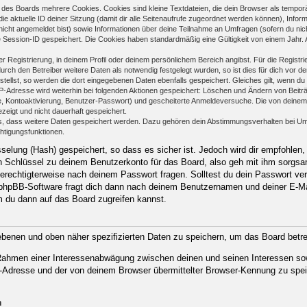
des Boards mehrere Cookies. Cookies sind kleine Textdateien, die dein Browser als temporä
ie aktuelle ID deiner Sitzung (damit dir alle Seitenaufrufe zugeordnet werden können), Infor
nicht angemeldet bist) sowie Informationen über deine Teilnahme an Umfragen (sofern du nic
e Session-ID gespeichert. Die Cookies haben standardmäßig eine Gültigkeit von einem Jahr. Al
er Registrierung, in deinem Profil oder deinem persönlichem Bereich angibst. Für die Regist
h den Betreiber weitere Daten als notwendig festgelegt wurden, so ist dies für dich vor der
stellst, so werden die dort eingegebenen Daten ebenfalls gespeichert. Gleiches gilt, wenn du
IP-Adresse wird weiterhin bei folgenden Aktionen gespeichert: Löschen und Ändern von Beit
se, Kontoaktivierung, Benutzer-Passwort) und gescheiterte Anmeldeversuche. Die von deine
ezeigt und nicht dauerhaft gespeichert.
ds, dass weitere Daten gespeichert werden. Dazu gehören dein Abstimmungsverhalten bei Um
chtigungsfunktionen.
elung (Hash) gespeichert, so dass es sicher ist. Jedoch wird dir empfohlen, 
 Schlüssel zu deinem Benutzerkonto für das Board, also geh mit ihm sorgsam
 berechtigterweise nach deinem Passwort fragen. Solltest du dein Passwort ve
phpBB-Software fragt dich dann nach deinem Benutzernamen und deiner E-Ma
m du dann auf das Board zugreifen kannst.
gebenen und oben näher spezifizierten Daten zu speichern, um das Board betr
m Rahmen einer Interessenabwägung zwischen deinen und seinen Interessen sow
-Adresse und der von deinem Browser übermittelter Browser-Kennung zu spei
n