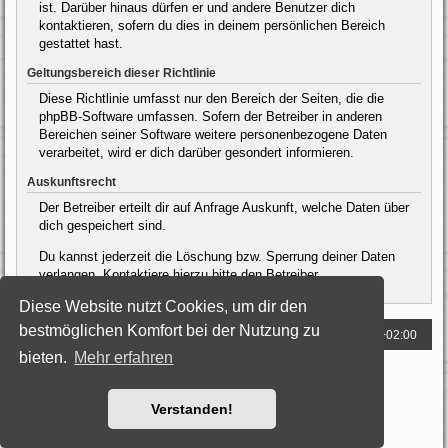
ist. Darüber hinaus dürfen er und andere Benutzer dich
kontaktieren, sofern du dies in deinem persönlichen Bereich
gestattet hast.
Geltungsbereich dieser Richtlinie
Diese Richtlinie umfasst nur den Bereich der Seiten, die die
phpBB-Software umfassen. Sofern der Betreiber in anderen
Bereichen seiner Software weitere personenbezogene Daten
verarbeitet, wird er dich darüber gesondert informieren.
Auskunftsrecht
Der Betreiber erteilt dir auf Anfrage Auskunft, welche Daten über
dich gespeichert sind.
Du kannst jederzeit die Löschung bzw. Sperrung deiner Daten
verlangen. Kontaktiere hierzu bitte den Betreiber.
Diese Website nutzt Cookies, um dir den
bestmöglichen Komfort bei der Nutzung zu
Foren-Übersicht
Alle Zeiten sind
UTC+02:00
bieten.
Mehr erfahren
Powered by
phpBB
® Forum Software © phpBB Limited
Deutsche Übersetzung durch
phpBB.de
Style: Black-Silver by Joyce&Luna
phpBB-Style-Design
Verstanden!
Datenschutz
|
Nutzungsbedingungen