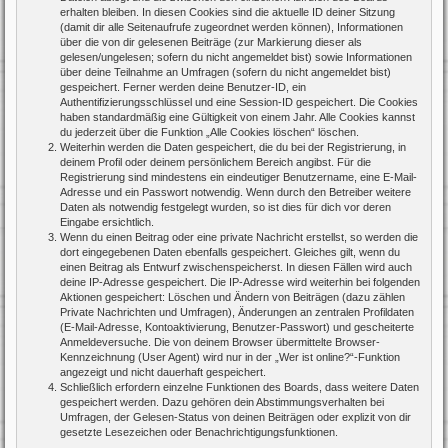
erhalten bleiben. In diesen Cookies sind die aktuelle ID deiner Sitzung
(damit dir alle Seitenaufrufe zugeordnet werden können), Informationen
über die von dir gelesenen Beiträge (zur Markierung dieser als
gelesen/ungelesen; sofern du nicht angemeldet bist) sowie Informationen
über deine Teilnahme an Umfragen (sofern du nicht angemeldet bist)
gespeichert. Ferner werden deine Benutzer-ID, ein
Authentifizierungsschlüssel und eine Session-ID gespeichert. Die Cookies
haben standardmäßig eine Gültigkeit von einem Jahr. Alle Cookies kannst
du jederzeit über die Funktion „Alle Cookies löschen“ löschen.
Weiterhin werden die Daten gespeichert, die du bei der Registrierung, in
deinem Profil oder deinem persönlichem Bereich angibst. Für die
Registrierung sind mindestens ein eindeutiger Benutzername, eine E-Mail-
Adresse und ein Passwort notwendig. Wenn durch den Betreiber weitere
Daten als notwendig festgelegt wurden, so ist dies für dich vor deren
Eingabe ersichtlich.
Wenn du einen Beitrag oder eine private Nachricht erstellst, so werden die
dort eingegebenen Daten ebenfalls gespeichert. Gleiches gilt, wenn du
einen Beitrag als Entwurf zwischenspeicherst. In diesen Fällen wird auch
deine IP-Adresse gespeichert. Die IP-Adresse wird weiterhin bei folgenden
Aktionen gespeichert: Löschen und Ändern von Beiträgen (dazu zählen
Private Nachrichten und Umfragen), Änderungen an zentralen Profildaten
(E-Mail-Adresse, Kontoaktivierung, Benutzer-Passwort) und gescheiterte
Anmeldeversuche. Die von deinem Browser übermittelte Browser-
Kennzeichnung (User Agent) wird nur in der „Wer ist online?“-Funktion
angezeigt und nicht dauerhaft gespeichert.
Schließlich erfordern einzelne Funktionen des Boards, dass weitere Daten
gespeichert werden. Dazu gehören dein Abstimmungsverhalten bei
Umfragen, der Gelesen-Status von deinen Beiträgen oder explizit von dir
gesetzte Lesezeichen oder Benachrichtigungsfunktionen.