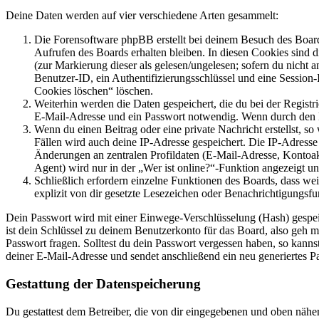
Deine Daten werden auf vier verschiedene Arten gesammelt:
Die Forensoftware phpBB erstellt bei deinem Besuch des Board
Aufrufen des Boards erhalten bleiben. In diesen Cookies sind d
(zur Markierung dieser als gelesen/ungelesen; sofern du nicht 
Benutzer-ID, ein Authentifizierungsschlüssel und eine Session-
Cookies löschen“ löschen.
Weiterhin werden die Daten gespeichert, die du bei der Registr
E-Mail-Adresse und ein Passwort notwendig. Wenn durch den Bet
Wenn du einen Beitrag oder eine private Nachricht erstellst, so
Fällen wird auch deine IP-Adresse gespeichert. Die IP-Adress
Änderungen an zentralen Profildaten (E-Mail-Adresse, Kontoa
Agent) wird nur in der „Wer ist online?“-Funktion angezeigt un
Schließlich erfordern einzelne Funktionen des Boards, dass w
explizit von dir gesetzte Lesezeichen oder Benachrichtigungsfu
Dein Passwort wird mit einer Einwege-Verschlüsselung (Hash) gespeich
ist dein Schlüssel zu deinem Benutzerkonto für das Board, also geh m
Passwort fragen. Solltest du dein Passwort vergessen haben, so kan
deiner E-Mail-Adresse und sendet anschließend ein neu generiertes P
Gestattung der Datenspeicherung
Du gestattest dem Betreiber, die von dir eingegebenen und oben nähe