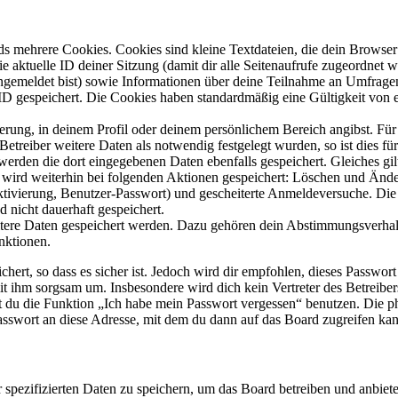
s mehrere Cookies. Cookies sind kleine Textdateien, die dein Browser 
ie aktuelle ID deiner Sitzung (damit dir alle Seitenaufrufe zugeordnet
angemeldet bist) sowie Informationen über deine Teilnahme an Umfragen
ID gespeichert. Die Cookies haben standardmäßig eine Gültigkeit von e
ierung, in deinem Profil oder deinem persönlichem Bereich angibst. Für
reiber weitere Daten als notwendig festgelegt wurden, so ist dies für 
 werden die dort eingegebenen Daten ebenfalls gespeichert. Gleiches gi
e wird weiterhin bei folgenden Aktionen gespeichert: Löschen und Änd
ktivierung, Benutzer-Passwort) und gescheiterte Anmeldeversuche. D
d nicht dauerhaft gespeichert.
eitere Daten gespeichert werden. Dazu gehören dein Abstimmungsverhal
nktionen.
ert, so dass es sicher ist. Jedoch wird dir empfohlen, dieses Passwor
it ihm sorgsam um. Insbesondere wird dich kein Vertreter des Betreibe
nst du die Funktion „Ich habe mein Passwort vergessen“ benutzen. Di
asswort an diese Adresse, mit dem du dann auf das Board zugreifen kan
r spezifizierten Daten zu speichern, um das Board betreiben und anbiet