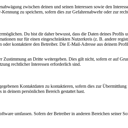
ssenabwägung zwischen deinen und seinen Interessen sowie den Interes
-Kennung zu speichern, sofern dies zur Gefahrenabwehr oder zur recht
möglichen. Du bist dir daher bewusst, dass die Daten deines Profils und
mationen nur für einen eingeschränkten Nutzerkreis (z. B. andere regist
oder kontaktiere den Betreiber. Die E-Mail-Adresse aus deinem Profil 
r Zustimmung an Dritte weitergeben. Dies gilt nicht, sofern er auf Gr
zung rechtlicher Interessen erforderlich sind.
ngegebenen Kontaktdaten zu kontaktieren, sofern dies zur Übermittlung z
s in deinem persönlichen Bereich gestattet hast.
oftware umfassen. Sofern der Betreiber in anderen Bereichen seiner So