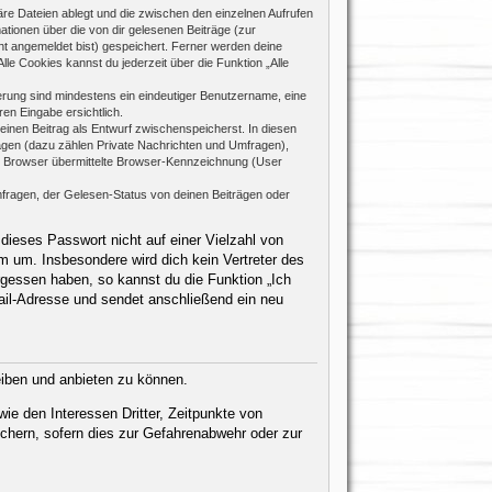
re Dateien ablegt und die zwischen den einzelnen Aufrufen
mationen über die von dir gelesenen Beiträge (zur
ht angemeldet bist) gespeichert. Ferner werden deine
le Cookies kannst du jederzeit über die Funktion „Alle
rierung sind mindestens ein eindeutiger Benutzername, eine
en Eingabe ersichtlich.
 einen Beitrag als Entwurf zwischenspeicherst. In diesen
rägen (dazu zählen Private Nachrichten und Umfragen),
m Browser übermittelte Browser-Kennzeichnung (User
fragen, der Gelesen-Status von deinen Beiträgen oder
dieses Passwort nicht auf einer Vielzahl von
 um. Insbesondere wird dich kein Vertreter des
rgessen haben, so kannst du die Funktion „Ich
il-Adresse und sendet anschließend ein neu
eiben und anbieten zu können.
ie den Interessen Dritter, Zeitpunkte von
chern, sofern dies zur Gefahrenabwehr oder zur