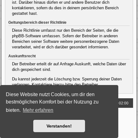
ist. Darüber hinaus dürfen er und andere Benutzer dich
kontaktieren, sofern du dies in deinem persönlichen Bereich
gestattet hast.
Geltungsbereich dieser Richtlinie
Diese Richtlinie umfasst nur den Bereich der Seiten, die die
phpBB-Software umfassen. Sofern der Betreiber in anderen
Bereichen seiner Software weitere personenbezogene Daten
verarbeitet, wird er dich darüber gesondert informieren.
Auskunftsrecht
Der Betreiber erteilt dir auf Anfrage Auskunft, welche Daten über
dich gespeichert sind.
Du kannst jederzeit die Löschung bzw. Sperrung deiner Daten
verlangen. Kontaktiere hierzu bitte den Betreiber.
Diese Website nutzt Cookies, um dir den
bestmöglichen Komfort bei der Nutzung zu
Foren-Übersicht
Alle Zeiten sind
UTC+02:00
bieten.
Mehr erfahren
Powered by
phpBB
® Forum Software © phpBB Limited
Deutsche Übersetzung durch
phpBB.de
Style: Black-Silver by Joyce&Luna
phpBB-Style-Design
Verstanden!
Datenschutz
|
Nutzungsbedingungen