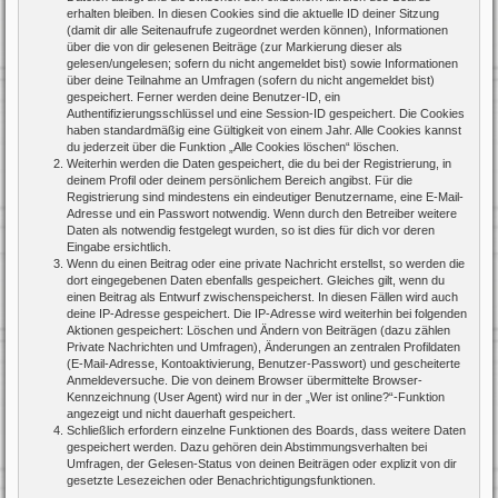
erhalten bleiben. In diesen Cookies sind die aktuelle ID deiner Sitzung
(damit dir alle Seitenaufrufe zugeordnet werden können), Informationen
über die von dir gelesenen Beiträge (zur Markierung dieser als
gelesen/ungelesen; sofern du nicht angemeldet bist) sowie Informationen
über deine Teilnahme an Umfragen (sofern du nicht angemeldet bist)
gespeichert. Ferner werden deine Benutzer-ID, ein
Authentifizierungsschlüssel und eine Session-ID gespeichert. Die Cookies
haben standardmäßig eine Gültigkeit von einem Jahr. Alle Cookies kannst
du jederzeit über die Funktion „Alle Cookies löschen“ löschen.
Weiterhin werden die Daten gespeichert, die du bei der Registrierung, in
deinem Profil oder deinem persönlichem Bereich angibst. Für die
Registrierung sind mindestens ein eindeutiger Benutzername, eine E-Mail-
Adresse und ein Passwort notwendig. Wenn durch den Betreiber weitere
Daten als notwendig festgelegt wurden, so ist dies für dich vor deren
Eingabe ersichtlich.
Wenn du einen Beitrag oder eine private Nachricht erstellst, so werden die
dort eingegebenen Daten ebenfalls gespeichert. Gleiches gilt, wenn du
einen Beitrag als Entwurf zwischenspeicherst. In diesen Fällen wird auch
deine IP-Adresse gespeichert. Die IP-Adresse wird weiterhin bei folgenden
Aktionen gespeichert: Löschen und Ändern von Beiträgen (dazu zählen
Private Nachrichten und Umfragen), Änderungen an zentralen Profildaten
(E-Mail-Adresse, Kontoaktivierung, Benutzer-Passwort) und gescheiterte
Anmeldeversuche. Die von deinem Browser übermittelte Browser-
Kennzeichnung (User Agent) wird nur in der „Wer ist online?“-Funktion
angezeigt und nicht dauerhaft gespeichert.
Schließlich erfordern einzelne Funktionen des Boards, dass weitere Daten
gespeichert werden. Dazu gehören dein Abstimmungsverhalten bei
Umfragen, der Gelesen-Status von deinen Beiträgen oder explizit von dir
gesetzte Lesezeichen oder Benachrichtigungsfunktionen.