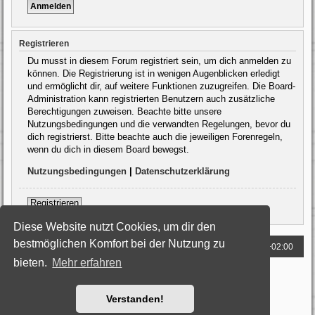
Registrieren
Du musst in diesem Forum registriert sein, um dich anmelden zu
können. Die Registrierung ist in wenigen Augenblicken erledigt
und ermöglicht dir, auf weitere Funktionen zuzugreifen. Die Board-
Administration kann registrierten Benutzern auch zusätzliche
Berechtigungen zuweisen. Beachte bitte unsere
Nutzungsbedingungen und die verwandten Regelungen, bevor du
dich registrierst. Bitte beachte auch die jeweiligen Forenregeln,
wenn du dich in diesem Board bewegst.
Nutzungsbedingungen
|
Datenschutzerklärung
Registrieren
Diese Website nutzt Cookies, um dir den
bestmöglichen Komfort bei der Nutzung zu
Foren-Übersicht
Alle Zeiten sind
UTC+02:00
bieten.
Mehr erfahren
Powered by
phpBB
® Forum Software © phpBB Limited
Deutsche Übersetzung durch
phpBB.de
Style: Black-Silver by Joyce&Luna
phpBB-Style-Design
Verstanden!
Datenschutz
|
Nutzungsbedingungen