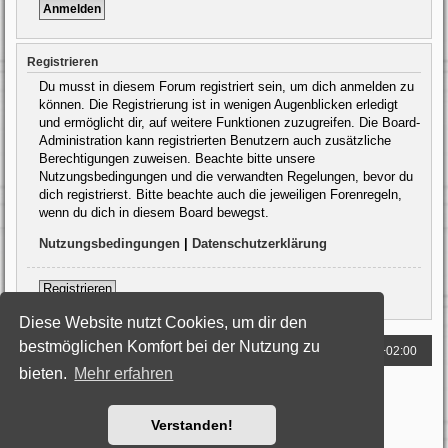
Registrieren
Du musst in diesem Forum registriert sein, um dich anmelden zu
können. Die Registrierung ist in wenigen Augenblicken erledigt
und ermöglicht dir, auf weitere Funktionen zuzugreifen. Die Board-
Administration kann registrierten Benutzern auch zusätzliche
Berechtigungen zuweisen. Beachte bitte unsere
Nutzungsbedingungen und die verwandten Regelungen, bevor du
dich registrierst. Bitte beachte auch die jeweiligen Forenregeln,
wenn du dich in diesem Board bewegst.
Nutzungsbedingungen
|
Datenschutzerklärung
Registrieren
Diese Website nutzt Cookies, um dir den
bestmöglichen Komfort bei der Nutzung zu
Foren-Übersicht
Alle Zeiten sind
UTC+02:00
bieten.
Mehr erfahren
Powered by
phpBB
® Forum Software © phpBB Limited
Deutsche Übersetzung durch
phpBB.de
Style: Black-Silver by Joyce&Luna
phpBB-Style-Design
Verstanden!
Datenschutz
|
Nutzungsbedingungen