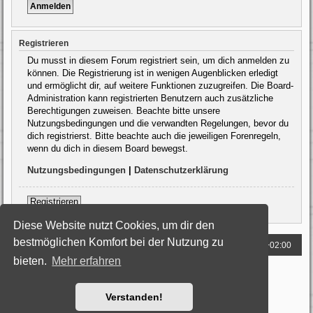
Registrieren
Du musst in diesem Forum registriert sein, um dich anmelden zu
können. Die Registrierung ist in wenigen Augenblicken erledigt
und ermöglicht dir, auf weitere Funktionen zuzugreifen. Die Board-
Administration kann registrierten Benutzern auch zusätzliche
Berechtigungen zuweisen. Beachte bitte unsere
Nutzungsbedingungen und die verwandten Regelungen, bevor du
dich registrierst. Bitte beachte auch die jeweiligen Forenregeln,
wenn du dich in diesem Board bewegst.
Nutzungsbedingungen
|
Datenschutzerklärung
Registrieren
Diese Website nutzt Cookies, um dir den
bestmöglichen Komfort bei der Nutzung zu
Foren-Übersicht
Alle Zeiten sind
UTC+02:00
bieten.
Mehr erfahren
Powered by
phpBB
® Forum Software © phpBB Limited
Deutsche Übersetzung durch
phpBB.de
Style: Black-Silver by Joyce&Luna
phpBB-Style-Design
Verstanden!
Datenschutz
|
Nutzungsbedingungen