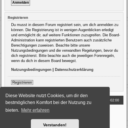
Registrieren
Du musst in diesem Forum registriert sein, um dich anmelden zu
können. Die Registrierung ist in wenigen Augenblicken erledigt
und ermöglicht dir, auf weitere Funktionen zuzugreifen. Die Board-
Administration kann registrierten Benutzern auch zusätzliche
Berechtigungen zuweisen. Beachte bitte unsere
Nutzungsbedingungen und die verwandten Regelungen, bevor du
dich registrierst. Bitte beachte auch die jeweiligen Forenregeln,
wenn du dich in diesem Board bewegst.
Nutzungsbedingungen
|
Datenschutzerklärung
Registrieren
Diese Website nutzt Cookies, um dir den
Foren-Übersicht
Alle Zeiten sind
UTC+02:00
bestmöglichen Komfort bei der Nutzung zu
bieten.
Mehr erfahren
Powered by
phpBB
® Forum Software © phpBB Limited
Deutsche Übersetzung durch
phpBB.de
Style: Black-Silver by Joyce&Luna
phpBB-Style-Design
Datenschutz
|
Nutzungsbedingungen
Verstanden!