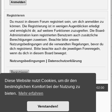
Registrieren
Du musst in diesem Forum registriert sein, um dich anmelden zu
können. Die Registrierung ist in wenigen Augenblicken erledigt
und ermöglicht dir, auf weitere Funktionen zuzugreifen. Die Board-
Administration kann registrierten Benutzern auch zusätzliche
Berechtigungen zuweisen. Beachte bitte unsere
Nutzungsbedingungen und die verwandten Regelungen, bevor du
dich registrierst. Bitte beachte auch die jeweiligen Forenregeln,
wenn du dich in diesem Board bewegst.
Nutzungsbedingungen
|
Datenschutzerklärung
Registrieren
Diese Website nutzt Cookies, um dir den
bestmöglichen Komfort bei der Nutzung zu
Foren-Übersicht
Alle Zeiten sind
UTC+02:00
bieten.
Mehr erfahren
Powered by
phpBB
® Forum Software © phpBB Limited
Deutsche Übersetzung durch
phpBB.de
Style: Black-Silver by Joyce&Luna
phpBB-Style-Design
Verstanden!
Datenschutz
|
Nutzungsbedingungen