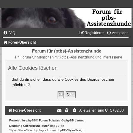
FAQ
Registrieren
Anmelden
Foren-Übersicht
Forum für (ptbs)-Assistenzhunde
ein Forum für Menschen mit (ptbs)-Assistenzhund und Interessierte
Alle Cookies löschen
Bist du dir sicher, dass du alle Cookies des Boards löschen
möchtest?
Foren-Übersicht
Alle Zeiten sind
UTC+02:00
Powered by
phpBB
® Forum Software © phpBB Limited
Deutsche Übersetzung durch
phpBB.de
Style: Black-Silver by Joyce&Luna
phpBB-Style-Design