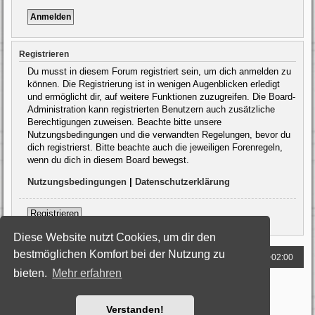
Registrieren
Du musst in diesem Forum registriert sein, um dich anmelden zu
können. Die Registrierung ist in wenigen Augenblicken erledigt
und ermöglicht dir, auf weitere Funktionen zuzugreifen. Die Board-
Administration kann registrierten Benutzern auch zusätzliche
Berechtigungen zuweisen. Beachte bitte unsere
Nutzungsbedingungen und die verwandten Regelungen, bevor du
dich registrierst. Bitte beachte auch die jeweiligen Forenregeln,
wenn du dich in diesem Board bewegst.
Nutzungsbedingungen
|
Datenschutzerklärung
Registrieren
Diese Website nutzt Cookies, um dir den
bestmöglichen Komfort bei der Nutzung zu
Foren-Übersicht
Alle Zeiten sind
UTC+02:00
bieten.
Mehr erfahren
Powered by
phpBB
® Forum Software © phpBB Limited
Deutsche Übersetzung durch
phpBB.de
Style: Black-Silver by Joyce&Luna
phpBB-Style-Design
Verstanden!
Datenschutz
|
Nutzungsbedingungen