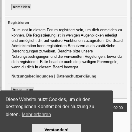
Registrieren
Du musst in diesem Forum registriert sein, um dich anmelden zu
können. Die Registrierung ist in wenigen Augenblicken erledigt
und ermöglicht dir, auf weitere Funktionen zuzugreifen. Die Board-
Administration kann registrierten Benutzern auch zusätzliche
Berechtigungen zuweisen. Beachte bitte unsere
Nutzungsbedingungen und die verwandten Regelungen, bevor du
dich registrierst. Bitte beachte auch die jeweiligen Forenregeln,
wenn du dich in diesem Board bewegst.
Nutzungsbedingungen
|
Datenschutzerklärung
Registrieren
Diese Website nutzt Cookies, um dir den
bestmöglichen Komfort bei der Nutzung zu
Foren-Übersicht
Alle Zeiten sind
UTC+02:00
bieten.
Mehr erfahren
Powered by
phpBB
® Forum Software © phpBB Limited
Deutsche Übersetzung durch
phpBB.de
Style: Black-Silver by Joyce&Luna
phpBB-Style-Design
Verstanden!
Datenschutz
|
Nutzungsbedingungen