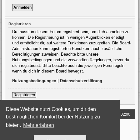
Registrieren
Du musst in diesem Forum registriert sein, um dich anmelden zu
können. Die Registrierung ist in wenigen Augenblicken erledigt
und ermöglicht dir, auf weitere Funktionen zuzugreifen. Die Board-
Administration kann registrierten Benutzern auch zusätzliche
Berechtigungen zuweisen. Beachte bitte unsere
Nutzungsbedingungen und die verwandten Regelungen, bevor du
dich registrierst. Bitte beachte auch die jeweiligen Forenregeln,
wenn du dich in diesem Board bewegst.
Nutzungsbedingungen
|
Datenschutzerklärung
Registrieren
Diese Website nutzt Cookies, um dir den
Foren-Übersicht
Alle Zeiten sind
UTC+02:00
bestmöglichen Komfort bei der Nutzung zu
bieten.
Mehr erfahren
Powered by
phpBB
® Forum Software © phpBB Limited
Deutsche Übersetzung durch
phpBB.de
Style: Black-Silver by Joyce&Luna
phpBB-Style-Design
Datenschutz
|
Nutzungsbedingungen