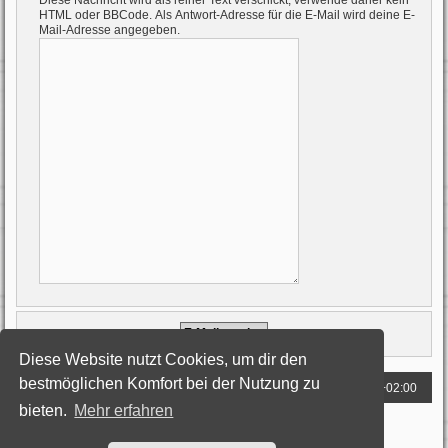
Diese Nachricht wird als reiner Text verschickt, verwende daher kein
HTML oder BBCode. Als Antwort-Adresse für die E-Mail wird deine E-
Mail-Adresse angegeben.
Diese Website nutzt Cookies, um dir den
bestmöglichen Komfort bei der Nutzung zu
Foren-Übersicht
Alle Zeiten sind
UTC+02:00
bieten.
Mehr erfahren
Powered by
phpBB
® Forum Software © phpBB Limited
Deutsche Übersetzung durch
phpBB.de