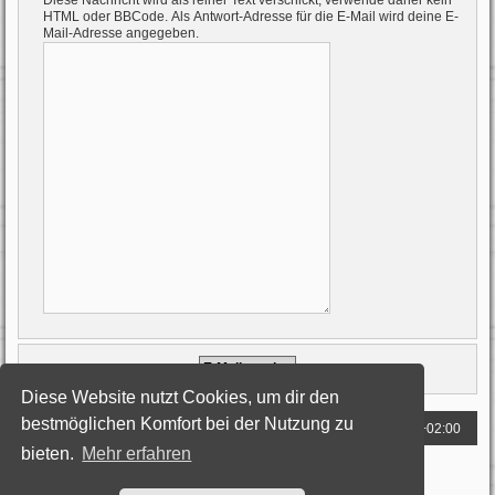
Diese Nachricht wird als reiner Text verschickt, verwende daher kein
HTML oder BBCode. Als Antwort-Adresse für die E-Mail wird deine E-
Mail-Adresse angegeben.
Diese Website nutzt Cookies, um dir den
bestmöglichen Komfort bei der Nutzung zu
Foren-Übersicht
Alle Zeiten sind
UTC+02:00
bieten.
Mehr erfahren
Powered by
phpBB
® Forum Software © phpBB Limited
Deutsche Übersetzung durch
phpBB.de