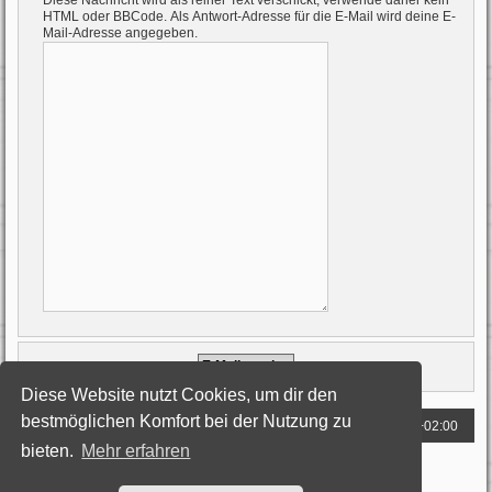
Diese Nachricht wird als reiner Text verschickt, verwende daher kein
HTML oder BBCode. Als Antwort-Adresse für die E-Mail wird deine E-
Mail-Adresse angegeben.
Diese Website nutzt Cookies, um dir den
bestmöglichen Komfort bei der Nutzung zu
Foren-Übersicht
Alle Zeiten sind
UTC+02:00
bieten.
Mehr erfahren
Powered by
phpBB
® Forum Software © phpBB Limited
Deutsche Übersetzung durch
phpBB.de