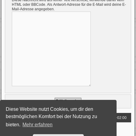
Diese Nachricht wird als reiner Text verschickt, verwende daher kein
HTML oder BBCode. Als Antwort-Adresse für die E-Mail wird deine E-
Mail-Adresse angegeben.
Diese Website nutzt Cookies, um dir den
bestmöglichen Komfort bei der Nutzung zu
Foren-Übersicht
Alle Zeiten sind
UTC+02:00
bieten.
Mehr erfahren
Powered by
phpBB
® Forum Software © phpBB Limited
Deutsche Übersetzung durch
phpBB.de