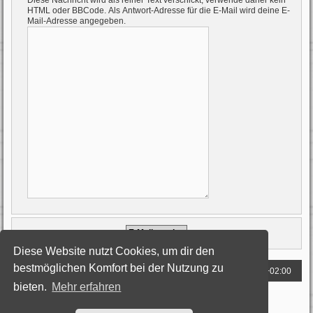
Diese Nachricht wird als reiner Text verschickt, verwende daher kein
HTML oder BBCode. Als Antwort-Adresse für die E-Mail wird deine E-
Mail-Adresse angegeben.
Diese Website nutzt Cookies, um dir den
bestmöglichen Komfort bei der Nutzung zu
Foren-Übersicht
Alle Zeiten sind
UTC+02:00
bieten.
Mehr erfahren
Powered by
phpBB
® Forum Software © phpBB Limited
Deutsche Übersetzung durch
phpBB.de