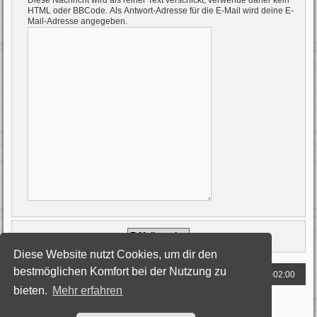
Diese Nachricht wird als reiner Text verschickt, verwende daher kein
HTML oder BBCode. Als Antwort-Adresse für die E-Mail wird deine E-
Mail-Adresse angegeben.
Diese Website nutzt Cookies, um dir den
bestmöglichen Komfort bei der Nutzung zu
Foren-Übersicht
Alle Zeiten sind
UTC+02:00
bieten.
Mehr erfahren
Powered by
phpBB
® Forum Software © phpBB Limited
Deutsche Übersetzung durch
phpBB.de