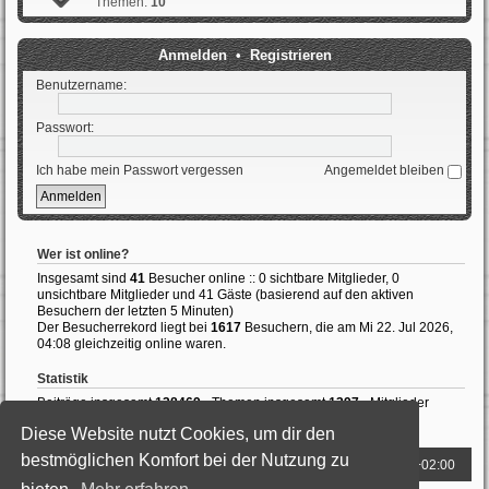
Themen:
10
Anmelden
•
Registrieren
Benutzername:
Passwort:
Ich habe mein Passwort vergessen
Angemeldet bleiben
Wer ist online?
Insgesamt sind
41
Besucher online :: 0 sichtbare Mitglieder, 0
unsichtbare Mitglieder und 41 Gäste (basierend auf den aktiven
Besuchern der letzten 5 Minuten)
Der Besucherrekord liegt bei
1617
Besuchern, die am Mi 22. Jul 2026,
04:08 gleichzeitig online waren.
Statistik
Beiträge insgesamt
138469
• Themen insgesamt
1397
• Mitglieder
insgesamt
989
• Unser neuestes Mitglied:
ThomasAvale
Diese Website nutzt Cookies, um dir den
bestmöglichen Komfort bei der Nutzung zu
Foren-Übersicht
Alle Zeiten sind
UTC+02:00