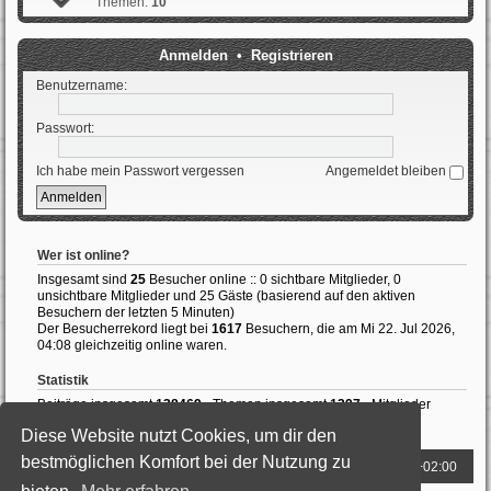
Themen:
10
Anmelden
•
Registrieren
Benutzername:
Passwort:
Ich habe mein Passwort vergessen
Angemeldet bleiben
Wer ist online?
Insgesamt sind
25
Besucher online :: 0 sichtbare Mitglieder, 0
unsichtbare Mitglieder und 25 Gäste (basierend auf den aktiven
Besuchern der letzten 5 Minuten)
Der Besucherrekord liegt bei
1617
Besuchern, die am Mi 22. Jul 2026,
04:08 gleichzeitig online waren.
Statistik
Beiträge insgesamt
138469
• Themen insgesamt
1397
• Mitglieder
insgesamt
989
• Unser neuestes Mitglied:
ThomasAvale
Diese Website nutzt Cookies, um dir den
bestmöglichen Komfort bei der Nutzung zu
Foren-Übersicht
Alle Zeiten sind
UTC+02:00