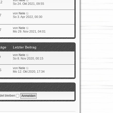
von
Nele
e
a
12
e
e
So 24. Okt 2021, 09:55
i
g
r
u
t
B
e
r
N
von
Nele
e
s
a
7
e
So 3. Apr 2022, 00:30
i
t
g
u
t
e
e
r
r
s
a
N
von
Nele
B
7
t
g
e
Mo 29. Nov 2021, 04:01
e
e
u
i
r
e
t
B
s
r
e
t
a
räge
Letzter Beitrag
i
e
g
t
r
N
von
Nele
r
B
9
e
So 8. Nov 2020, 00:15
a
e
u
g
i
e
t
N
von
Nele
s
6
r
e
Mo 12. Okt 2020, 17:34
t
a
u
e
g
e
r
s
B
t
e
e
i
r
t
et bleiben
B
r
e
a
i
g
t
r