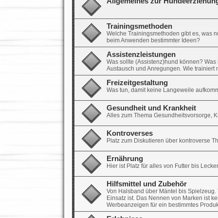
Allgemeines zur Hundeerziehun
Trainingsmethoden
Welche Trainingsmethoden gibt es, was nut
beim Anwenden bestimmter Ideen?
Assistenzleistungen
Was sollte (Assistenz)hund können? Was ist 
Austausch und Anregungen. Wie trainier
Freizeitgestaltung
Was tun, damit keine Langeweile aufkomm
Gesundheit und Krankheit
Alles zum Thema Gesundheitsvorsorge, Kra
Kontroverses
Platz zum Diskutieren über kontroverse 
Ernährung
Hier ist Platz für alles von Futter bis Leck
Hilfsmittel und Zubehör
Von Halsband über Mäntel bis Spielzeug. T
Einsatz ist. Das Nennen von Marken ist ke
Werbeanzeigen für ein bestimmtes Produk