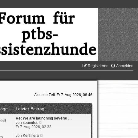
Registrieren
Anmelden
Aktuelle Zeit: Fr 7. Aug 2026, 08:46
räge
Letzter Beitrag
Re: We are launching several …
359
N
von
soumitss
e
Fr 7. Aug 2026, 02:33
u
e
N
von
Keithitera
79