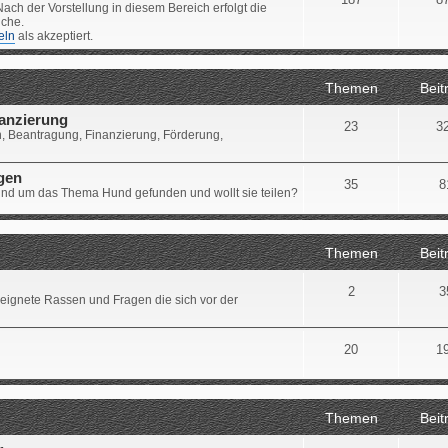
ach der Vorstellung in diesem Bereich erfolgt die
iche.
eln
als akzeptiert.
Themen
Beit
nanzierung
23
3
, Beantragung, Finanzierung, Förderung,
ngen
35
8
 rund um das Thema Hund gefunden und wollt sie teilen?
Themen
Beit
2
3
eignete Rassen und Fragen die sich vor der
20
1
Themen
Beit