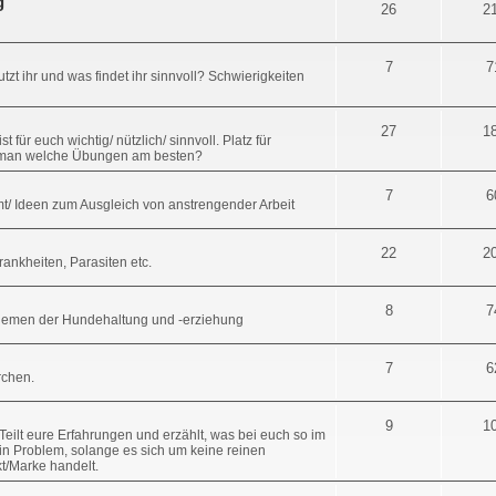
g
26
2
7
7
zt ihr und was findet ihr sinnvoll? Schwierigkeiten
27
1
für euch wichtig/ nützlich/ sinnvoll. Platz für
t man welche Übungen am besten?
7
6
t/ Ideen zum Ausgleich von anstrengender Arbeit
22
2
nkheiten, Parasiten etc.
8
7
Themen der Hundehaltung und -erziehung
7
6
erchen.
9
1
eilt eure Erfahrungen und erzählt, was bei euch so im
in Problem, solange es sich um keine reinen
t/Marke handelt.