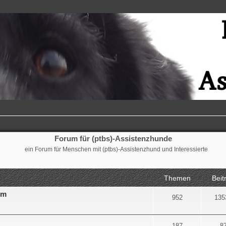
Forum für (ptbs)-Assistenzhunde
ein Forum für Menschen mit (ptbs)-Assistenzhund und Interessierte
Themen
Beit
um
952
135
187
8