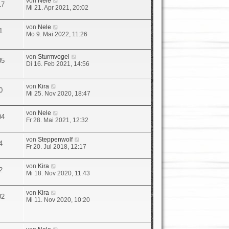
von
Nele
r
B
17
e
Mi 21. Apr 2021, 20:02
a
e
u
g
i
e
t
N
von
Nele
s
1
r
e
Mo 9. Mai 2022, 11:26
t
a
u
e
g
e
r
s
N
von
Sturmvogel
B
85
t
e
Di 16. Feb 2021, 14:56
e
e
u
i
r
e
t
B
s
N
r
von
Kira
0
e
t
e
a
Mi 25. Nov 2020, 18:47
i
e
u
g
t
r
e
r
N
von
Nele
B
s
04
a
e
Fr 28. Mai 2021, 12:32
e
t
g
u
i
e
e
t
r
N
von
Steppenwolf
s
r
4
B
e
Fr 20. Jul 2018, 12:17
t
a
e
u
e
g
i
e
r
t
N
von
Kira
s
2
B
r
e
Mi 18. Nov 2020, 11:43
t
e
a
u
e
i
g
e
r
t
N
von
Kira
s
02
B
r
e
Mi 11. Nov 2020, 10:20
t
e
a
u
e
i
g
e
r
t
s
B
r
t
N