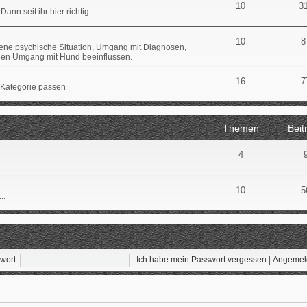
10
3
Dann seit ihr hier richtig.
10
8
gene psychische Situation, Umgang mit Diagnosen,
 den Umgang mit Hund beeinflussen.
16
7
 Kategorie passen
Themen
Beit
4
10
5
..
wort:
Ich habe mein Passwort vergessen
|
Angemeld