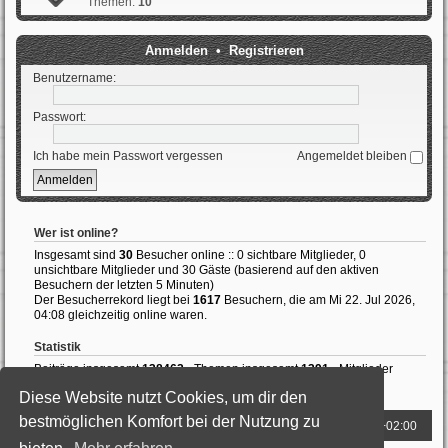
Themen:
10
Anmelden
•
Registrieren
Benutzername:
Passwort:
Ich habe mein Passwort vergessen
Angemeldet bleiben
Wer ist online?
Insgesamt sind
30
Besucher online :: 0 sichtbare Mitglieder, 0
unsichtbare Mitglieder und 30 Gäste (basierend auf den aktiven
Besuchern der letzten 5 Minuten)
Der Besucherrekord liegt bei
1617
Besuchern, die am Mi 22. Jul 2026,
04:08 gleichzeitig online waren.
Statistik
Beiträge insgesamt
138462
• Themen insgesamt
1391
• Mitglieder
insgesamt
987
• Unser neuestes Mitglied:
LewisHedly
Diese Website nutzt Cookies, um dir den
bestmöglichen Komfort bei der Nutzung zu
Foren-Übersicht
Alle Zeiten sind
UTC+02:00