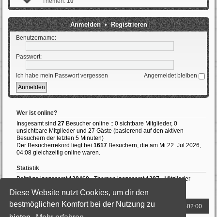
Themen:
10
Anmelden
•
Registrieren
Benutzername:
Passwort:
Ich habe mein Passwort vergessen
Angemeldet bleiben
Wer ist online?
Insgesamt sind
27
Besucher online :: 0 sichtbare Mitglieder, 0
unsichtbare Mitglieder und 27 Gäste (basierend auf den aktiven
Besuchern der letzten 5 Minuten)
Der Besucherrekord liegt bei
1617
Besuchern, die am Mi 22. Jul 2026,
04:08 gleichzeitig online waren.
Statistik
Beiträge insgesamt
138469
• Themen insgesamt
1397
• Mitglieder
insgesamt
989
• Unser neuestes Mitglied:
ThomasAvale
Diese Website nutzt Cookies, um dir den
bestmöglichen Komfort bei der Nutzung zu
Foren-Übersicht
Alle Zeiten sind
UTC+02:00