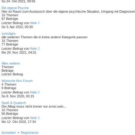
e
So 24. Okt 2021, 09:55
e
u
i
e
Die eigene Psyche
t
s
Hier ist Raum zum Austausch über die eigene psychische Situation, Umgang mit Diagnosen,
r
t
10
Themen
a
e
87
Beiträge
g
r
N
Letzter Beitrag
von
Nele
B
e
So 3. Apr 2022, 00:30
e
u
i
e
sonstiges
t
s
alle weiteren Themen die in keine andere Kategorie passen
r
t
16
Themen
a
e
77
Beiträge
g
r
N
Letzter Beitrag
von
Nele
B
e
Mo 29. Nov 2021, 04:01
e
u
i
e
t
s
Alles weitere
r
t
Themen
a
e
Beiträge
g
r
Letzter Beitrag
B
e
Wünsche fürs Forum
i
4
Themen
t
9
Beiträge
r
N
Letzter Beitrag
von
Nele
a
e
So 8. Nov 2020, 00:15
g
u
e
Spaß & Quatsch
s
Der Alltag muss nicht immer nur ernst sein...
t
10
Themen
e
56
Beiträge
r
N
Letzter Beitrag
von
Nele
B
e
Mo 12. Okt 2020, 17:34
e
u
i
e
t
s
Anmelden
•
Registrieren
r