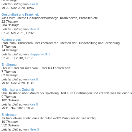
60
Beiträge
g
r
N
Letzter Beitrag
von
Kira
B
e
Mi 25. Nov 2020, 18:47
e
u
i
e
Gesundheit und Krankheit
t
s
Alles zum Thema Gesundheitsvorsorge, Krankheiten, Parasiten etc.
r
t
22
Themen
a
e
204
Beiträge
g
r
N
Letzter Beitrag
von
Nele
B
e
Fr 28. Mai 2021, 12:32
e
u
i
e
Kontroverses
t
s
Platz zum Diskutieren über kontroverse Themen der Hundehaltung und -erziehung
r
t
8
Themen
a
e
74
Beiträge
g
r
N
Letzter Beitrag
von
Steppenwolf
B
e
Fr 20. Jul 2018, 12:17
e
u
i
e
Ernährung
t
s
Hier ist Platz für alles von Futter bis Leckerchen.
r
t
7
Themen
a
e
62
Beiträge
g
r
N
Letzter Beitrag
von
Kira
B
e
Mi 18. Nov 2020, 11:43
e
u
i
e
Hilfsmittel und Zubehör
t
s
Von Halsband über Mäntel bis Spielzeug. Teilt eure Erfahrungen und erzählt, was bei euch
r
t
9
Themen
a
e
102
Beiträge
g
r
N
Letzter Beitrag
von
Kira
B
e
Mi 11. Nov 2020, 10:20
e
u
i
e
Erlebnisse
t
s
Ihr habt etwas erlebt, dass ihr teilen wollt? Dann seit ihr hier richtig.
r
t
10
Themen
a
e
312
Beiträge
g
r
N
Letzter Beitrag
von
Nele
B