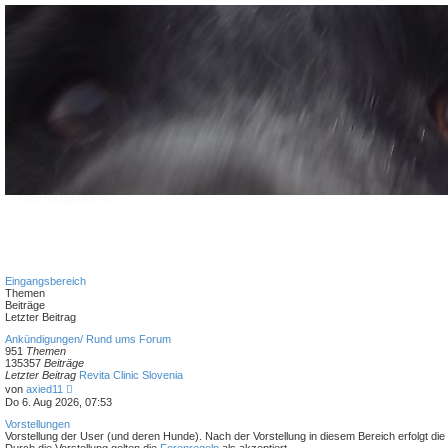
FAQ
Foren-Übersicht
Eingangsbereich
Themen
Beiträge
Letzter Beitrag
Ankündigungen/ Rund ums Forum
951
Themen
135357
Beiträge
Letzter Beitrag
Revita Clinic Slovenia
N
von
axied11
e
Do 6. Aug 2026, 07:53
u
e
Vorstellungen
s
Vorstellung der User (und deren Hunde). Nach der Vorstellung in diesem Bereich erfolgt die 
t