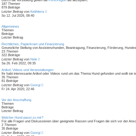
Durch die Vorstellung gelten die
Forenregeln
als akzeptiert.
e
187
Themen
r
879
Beiträge
B
N
Letzter Beitrag
von
Keithitera
e
e
So 12. Jul 2026, 08:40
i
u
t
e
r
s
Allgemeines
a
t
Themen
g
e
Beiträge
r
Letzter Beitrag
B
e
Rechtliches, Papierkram und Finanzierung
i
Gesetzliche Stellung von Assistenzhunden, Beantragung, Finanzierung, Förderung, Hundes
t
23
Themen
r
322
Beiträge
a
N
Letzter Beitrag
von
Nele
g
e
Sa 26. Feb 2022, 09:35
u
e
Artikel, Videos und Veranstaltungen
s
Ihr habt interessante Artikel oder Videos rund um das Thema Hund gefunden und wollt sie te
t
35
Themen
e
81
Beiträge
r
N
Letzter Beitrag
von
Georgi
B
e
Fr 24. Apr 2020, 22:46
e
u
i
e
t
s
Vor der Anschaffung
r
t
Themen
a
e
Beiträge
g
r
Letzter Beitrag
B
e
Welcher Hund passt zu mir?
i
Für alle Fragen und Diskussionen über geeignete Rassen und Fragen die sich vor der Ansch
t
2
Themen
r
35
Beiträge
a
N
Letzter Beitrag
von
Georgi
g
e