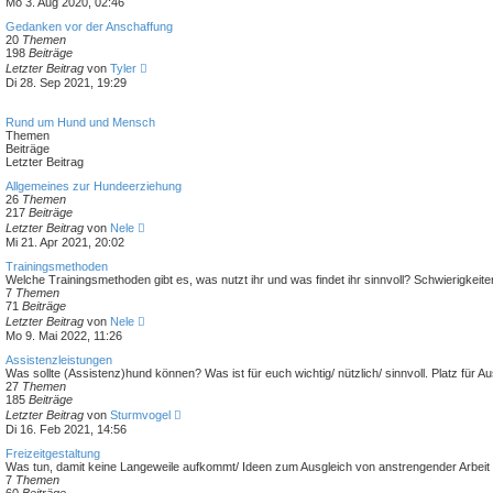
Mo 3. Aug 2020, 02:46
u
e
Gedanken vor der Anschaffung
s
20
Themen
t
198
Beiträge
e
N
Letzter Beitrag
von
Tyler
r
e
Di 28. Sep 2021, 19:29
B
u
e
e
i
s
Rund um Hund und Mensch
t
t
Themen
r
e
Beiträge
a
r
Letzter Beitrag
g
B
e
Allgemeines zur Hundeerziehung
i
26
Themen
t
217
Beiträge
r
N
Letzter Beitrag
von
Nele
a
e
Mi 21. Apr 2021, 20:02
g
u
e
Trainingsmethoden
s
Welche Trainingsmethoden gibt es, was nutzt ihr und was findet ihr sinnvoll? Schwierigke
t
7
Themen
e
71
Beiträge
r
N
Letzter Beitrag
von
Nele
B
e
Mo 9. Mai 2022, 11:26
e
u
i
e
Assistenzleistungen
t
s
Was sollte (Assistenz)hund können? Was ist für euch wichtig/ nützlich/ sinnvoll. Platz fü
r
t
27
Themen
a
e
185
Beiträge
g
r
N
Letzter Beitrag
von
Sturmvogel
B
e
Di 16. Feb 2021, 14:56
e
u
i
e
Freizeitgestaltung
t
s
Was tun, damit keine Langeweile aufkommt/ Ideen zum Ausgleich von anstrengender Arbeit
r
t
7
Themen
a
e